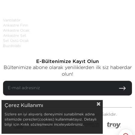
Kategoriler
Vantilatör
Ankastre Fırın
Ankastre Ocak
Ankastre Set
Set Üstü Ocak
Buzdolabı
E-Bültenimize Kayıt Olun
Bültenimize abone olarak yeniliklerden ilk siz haberdar
olun!
Çerez Kullanımı
© 2025 www.luxell.com.tr - Tüm Hakları Saklıdır.
Sizlere en iyi alışveriş deneyimini sunabilmek adına
sitemizde çerezler(cookies) kullanmaktayız. Detaylı
bilgi için Kvkk sözleşmesini inceleyebilirsiniz.