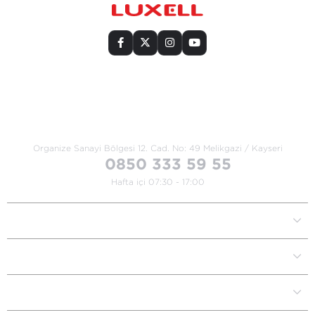
Bize Ulaşın
Organize Sanayi Bölgesi 12. Cad.
No: 49 Melikgazi / Kayseri
0850 333 59 55
Hafta içi 07:30 - 17:00
Kurumsal
Müşteri İlişkileri
Yardım Destek