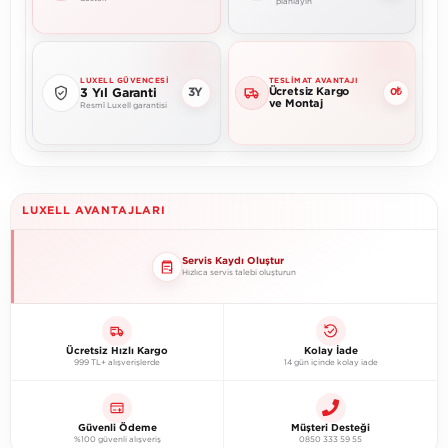
planlayın
LUXELL GÜVENCESI
TESLIMAT AVANTAJI
Ücretsiz Kargo
3Y
3 Yıl Garanti
0₺
ve Montaj
Resmî Luxell garantisi
LUXELL AVANTAJLARI
Servis Kaydı Oluştur
Hızlıca servis talebi oluşturun
Ücretsiz Hızlı Kargo
Kolay İade
999 TL+ alışverişlerde
14 gün içinde kolay iade
Güvenli Ödeme
Müşteri Desteği
%100 güvenli alışveriş
0850 333 59 55