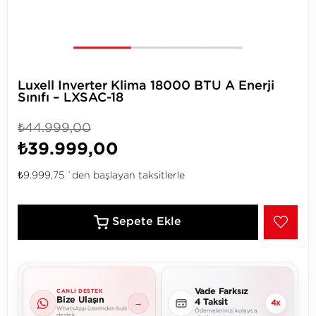
Luxell Inverter Klima 18000 BTU A Enerji
Sınıfı – LXSAC-18
₺44.999,00
₺39.999,00
₺9.999,75
`den başlayan taksitlerle
Vade Farksız
CANLI DESTEK
Bize Ulaşın
4 Taksit
→
4x
WhatsApp üzerinden hızlı
Ödemelerinizi kolayca
destek