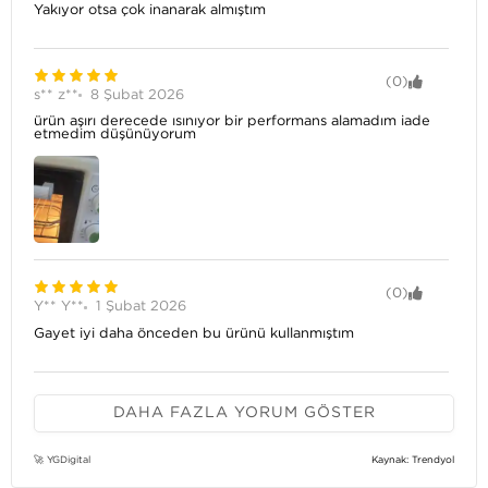
Yakıyor otsa çok inanarak almıştım
(0)
s** z**
8 Şubat 2026
ürün aşırı derecede ısınıyor bir performans alamadım iade
etmedim düşünüyorum
(0)
Y** Y**
1 Şubat 2026
Gayet iyi daha önceden bu ürünü kullanmıştım
(0)
DAHA FAZLA YORUM GÖSTER
T** G**
15 Ekim 2025
Ablama aldık kullanacak bakalım
Kaynak: Trendyol
🚀 YGDigital