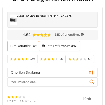
Luxell 40 Litre Börekçi Mini Fırın – LX-3675
4.62
58
Değerlendirme
📷
Tüm Yorumlar
📷 Fotoğraflı Yorumlar
(30)
(2)
(20)
(3)
(7)
Önerilen Sıralama
(0)
t** k**
3 Mart 2026