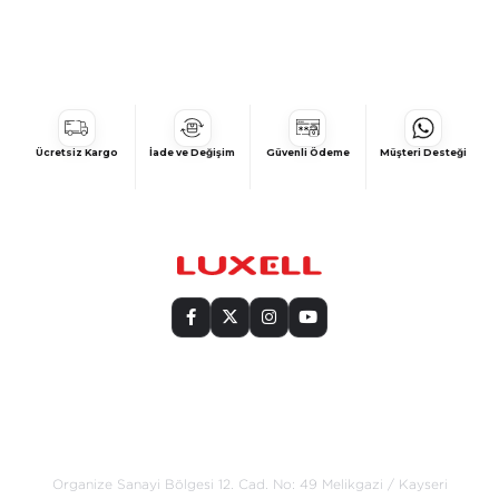
(0)
şennur a.
13 Ekim 2025
önceki fırınımda aynıydı vaz geçemedim aynı fırından sipariş
verdim ama yenisinin iç hazmı biraz küçültülmüş
Ücretsiz Kargo
İade ve Değişim
Güvenli Ödeme
Müşteri Desteği
Bize Ulaşın
Organize Sanayi Bölgesi 12. Cad.
No: 49 Melikgazi / Kayseri