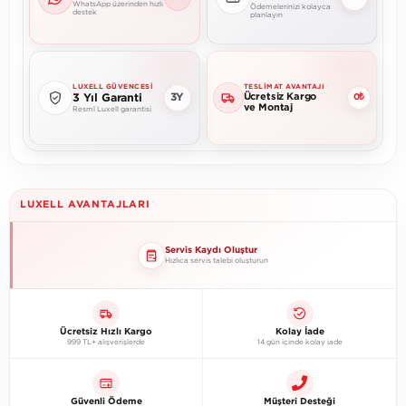
WhatsApp üzerinden hızlı
Ödemelerinizi kolayca
destek
planlayın
LUXELL GÜVENCESI
TESLIMAT AVANTAJI
Ücretsiz Kargo
3Y
3 Yıl Garanti
0₺
ve Montaj
Resmî Luxell garantisi
LUXELL AVANTAJLARI
Servis Kaydı Oluştur
Hızlıca servis talebi oluşturun
Ücretsiz Hızlı Kargo
Kolay İade
999 TL+ alışverişlerde
14 gün içinde kolay iade
Güvenli Ödeme
Müşteri Desteği