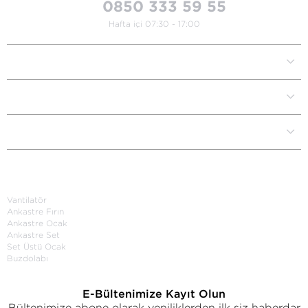
0850 333 59 55
Hafta içi 07:30 - 17:00
Kurumsal
Müşteri İlişkileri
Yardım Destek
Kategoriler
Vantilatör
Ankastre Fırın
Ankastre Ocak
Ankastre Set
Set Üstü Ocak
Buzdolabı
E-Bültenimize Kayıt Olun