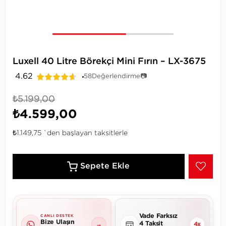
Luxell 40 Litre Börekçi Mini Fırın – LX-3675
4.62
58
Değerlendirme
📷
₺5.199,00
₺4.599,00
₺1.149,75
`den başlayan taksitlerle
Vade Farksız
CANLI DESTEK
Bize Ulaşın
4 Taksit
→
4x