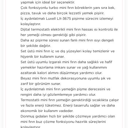
yapmak için ideal bir seçenektir.
Çok fonksiyonlu turbo mini fırın böreklerin yanı sıra kek,
pizza, tavuk ve daha birçok lezzetli yemek pişirir.
İç aydınlatmalı Luxell LX-3675 pişirme sürecini izlemeyi
kolaylaştırır.
Dijital termostatlı elektrikli mini fırın hassas ısı kontrolü ile
her yemeği olması gerektiği gibi pişirir.
Daha az pişirme süresi sunan fanlı mini fırın ısıyı dengeli
bir şekilde dağıtır.
Set üstü mini fırın iç ve dış yüzeyleri kolay temizlenir ve
hijyenik bir kullanım sunar.
Set üstü uyumlu Izgaralı mini fırın daha sağlıklı ve hafif
yemekler hazırlama imkanı sunar ve yağ kullanımını
azaltarak kalori alımını düşürmeye yardımcı olur.
Beyaz mini fırın mutfak dekorasyonuna uyumlu şık ve
zarif bir görünüm sunar.
İç aydınlatmalı mini fırın yemeğin pişme derecesini ve
rengini daha iyi gözlemlemeye yardımcı olur.
Termostatlı mini fırın yemeğin gerektirdiği sıcaklıkta çalışır
ve fazla enerji tüketmez. Enerji tasarrufu sağlar ve daha
ekonomik bir kullanım vadeder.
Donmuş gıdaları hızlı bir şekilde çözmeye yardımcı olan
mini fırın buz çözme fonksiyonu hazırlık süreçlerini
kolaylaştırır.