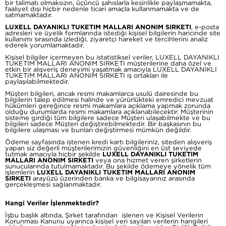
bir talimatı olmaksızın, üçüncü şahıslarla kesinlikle paylaşmamakta,
faaliyet dışı hiçbir nedenle ticari amaçla kullanmamakta ve de
satmamaktadır.
LUXELL DAYANIKLI TUKETIM MALLARI ANONIM SIRKETI
, e-posta
adresleri ve üyelik formlarında istediği kişisel bilgilerin haricinde site
kullanımı sırasında izlediği, ziyaretçi hareket ve tercihlerini analiz
ederek yorumlamaktadır.
Kişisel bilgiler içermeyen bu istatistiksel veriler, LUXELL DAYANIKLI
TUKETIM MALLARI ANONIM SIRKETI müşterilerine daha özel ve
etkin bir alışveriş deneyimi yaşatmak amacıyla LUXELL DAYANIKLI
TUKETIM MALLARI ANONIM SIRKETI iş ortakları ile
paylaşılabilmektedir.
Müşteri bilgileri, ancak resmi makamlarca usulü dairesinde bu
bilgilerin talep edilmesi halinde ve yürürlükteki emredici mevzuat
hükümleri gereğince resmi makamlara açıklama yapmak zorunda
olduğu durumlarda resmi makamlara açıklanabilecektir. Müşterinin
sisteme girdiği tüm bilgilere sadece Müşteri ulaşabilmekte ve bu
bilgileri sadece Müşteri değiştirebilmektedir. Bir başkasının bu
bilgilere ulaşması ve bunları değiştirmesi mümkün değildir.
Ödeme sayfasında istenen kredi kartı bilgileriniz, siteden alışveriş
yapan siz değerli müşterilerimizin güvenliğini en üst seviyede
tutmak amacıyla hiçbir şekilde
LUXELL DAYANIKLI TUKETIM
MALLARI ANONIM SIRKETI
veya ona hizmet veren şirketlerin
sunucularında tutulmamaktadır. Bu şekilde ödemeye yönelik tüm
işlemlerin
LUXELL DAYANIKLI TUKETIM MALLARI ANONIM
SIRKETI
arayüzü üzerinden banka ve bilgisayarınız arasında
gerçekleşmesi sağlanmaktadır.
Hangi Veriler İşlenmektedir?
İşbu başlık altında, Şirket tarafından işlenen ve Kişisel Verilerin
Korunması Kanunu uyarınca kişisel veri sayılan verilerin hangileri