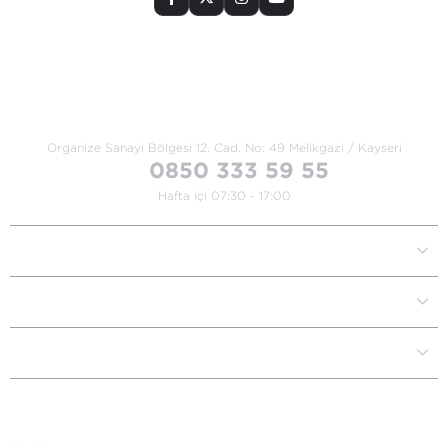
Bize Ulaşın
Organize Sanayi Bölgesi 12. Cad.
No: 49 Melikgazi / Kayseri
0850 333 59 55
Hafta içi 07:30 - 17:00
Kurumsal
Müşteri İlişkileri
Yardım Destek
Kategoriler