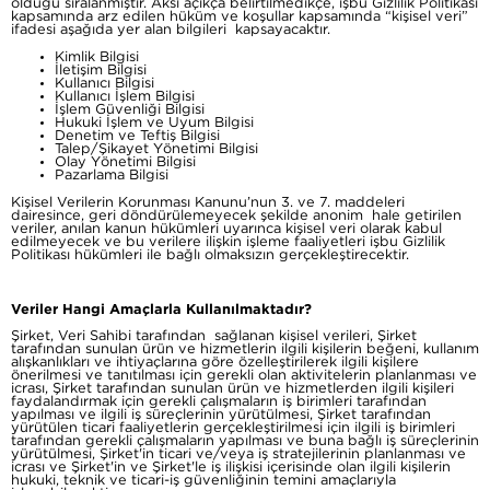
olduğu sıralanmıştır. Aksi açıkça belirtilmedikçe, işbu Gizlilik Politikası
kapsamında arz edilen hüküm ve koşullar kapsamında “kişisel veri”
ifadesi aşağıda yer alan bilgileri kapsayacaktır.
Kimlik Bilgisi
İletişim Bilgisi
Kullanıcı Bilgisi
Kullanıcı İşlem Bilgisi
İşlem Güvenliği Bilgisi
Hukuki İşlem ve Uyum Bilgisi
Denetim ve Teftiş Bilgisi
Talep/Şikayet Yönetimi Bilgisi
Olay Yönetimi Bilgisi
Pazarlama Bilgisi
Kişisel Verilerin Korunması Kanunu’nun 3. ve 7. maddeleri
dairesince, geri döndürülemeyecek şekilde anonim hale getirilen
veriler, anılan kanun hükümleri uyarınca kişisel veri olarak kabul
edilmeyecek ve bu verilere ilişkin işleme faaliyetleri işbu Gizlilik
Politikası hükümleri ile bağlı olmaksızın gerçekleştirecektir.
Veriler Hangi Amaçlarla Kullanılmaktadır?
Şirket, Veri Sahibi tarafından sağlanan kişisel verileri, Şirket
tarafından sunulan ürün ve hizmetlerin ilgili kişilerin beğeni, kullanım
alışkanlıkları ve ihtiyaçlarına göre özelleştirilerek ilgili kişilere
önerilmesi ve tanıtılması için gerekli olan aktivitelerin planlanması ve
icrası, Şirket tarafından sunulan ürün ve hizmetlerden ilgili kişileri
faydalandırmak için gerekli çalışmaların iş birimleri tarafından
yapılması ve ilgili iş süreçlerinin yürütülmesi, Şirket tarafından
yürütülen ticari faaliyetlerin gerçekleştirilmesi için ilgili iş birimleri
tarafından gerekli çalışmaların yapılması ve buna bağlı iş süreçlerinin
yürütülmesi, Şirket'in ticari ve/veya iş stratejilerinin planlanması ve
icrası ve Şirket'in ve Şirket'le iş ilişkisi içerisinde olan ilgili kişilerin
hukuki, teknik ve ticari-iş güvenliğinin temini amaçlarıyla