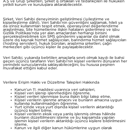
A.Ş ve Grup Şirketleri, Şirket iş ortakları ve tedarikçileri ile hukuken
yetkili kurum ve kuruluşlara aktarabilecektir.
Şirket, Veri Sahibi deneyiminin geliştirilmesi (iyileştirme ve
kişiselleştirme dâhil), Veri Sahibi’nin güvenliğini sağlamak, hileli ya
da izinsiz kullanımları tespit etmek, operasyonel değerlendirme
araştırılması, Site hizmetlerine ilişkin hataların giderilmesi ve işbu
Gizlilik Politikası’nda yer alan amaçlardan herhangi birisini
gerçekleştirebilmek için SMS gönderimi yapanlar da dahil olmak
üzere dış kaynak hizmet sağlayıcıları, barındırma hizmet sağlayıcıları
(hosting servisleri), hukuk büroları, araştırma şirketleri, çağrı
merkezleri gibi üçüncü kişiler ile paylaşabilecektir.
Veri Sahibi, yukarıda belirtilen amaçlarla sınırlı olmak kaydı ile bahsi
geçen üçüncü tarafların Veri Sahibi’nin kişisel verilerini dünyanın her
yerindeki sunucularında saklayabileceğini, bu hususa peşinen
muvafakat ettiğini kabul eder.
Verilere Erişim Hakkı ve Düzeltme Talepleri Hakkında
Kanun’un 11. maddesi uyarınca veri sahipleri,
Kişisel veri işlenip işlenmediğini öğrenme,
Kişisel verileri işlenmişse buna ilişkin bilgi talep etme,
Kişisel verilerin işlenme amacını ve bunların amacına uygun
kullanılıp kullanılmadığını öğrenme,
Yurt içinde veya yurt dışında kişisel verilerin aktarıldığı
üçüncü kişileri bilme,
Kişisel verilerin eksik veya yanlış işlenmiş olması hâlinde
bunların düzeltilmesini isteme ve bu kapsamda yapılan
işlemin kişisel verilerin aktarıldığı üçüncü kişilere bildirilmesini
isteme,
Kanun ve ilgili diğer kanun hükümlerine uygun olarak