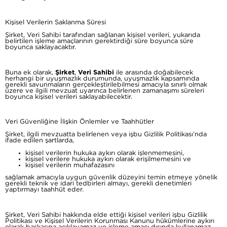
Kişisel Verilerin Saklanma Süresi
Şirket, Veri Sahibi tarafından sağlanan kişisel verileri, yukarıda
belirtilen işleme amaçlarının gerektirdiği süre boyunca süre
boyunca saklayacaktır.
Buna ek olarak,
Şirket
,
Veri Sahibi
ile arasında doğabilecek
herhangi bir uyuşmazlık durumunda, uyuşmazlık kapsamında
gerekli savunmaların gerçekleştirilebilmesi amacıyla sınırlı olmak
üzere ve ilgili mevzuat uyarınca belirlenen zamanaşımı süreleri
boyunca kişisel verileri saklayabilecektir.
Veri Güvenliğine İlişkin Önlemler ve Taahhütler
Şirket, ilgili mevzuatta belirlenen veya işbu Gizlilik Politikası’nda
ifade edilen şartlarda,
kişisel verilerin hukuka aykırı olarak işlenmemesini,
kişisel verilere hukuka aykırı olarak erişilmemesini ve
kişisel verilerin muhafazasını
sağlamak amacıyla uygun güvenlik düzeyini temin etmeye yönelik
gerekli teknik ve idari tedbirleri almayı, gerekli denetimleri
yaptırmayı taahhüt eder.
Şirket, Veri Sahibi hakkında elde ettiği kişisel verileri işbu Gizlilik
Politikası ve Kişisel Verilerin Korunması Kanunu hükümlerine aykırı