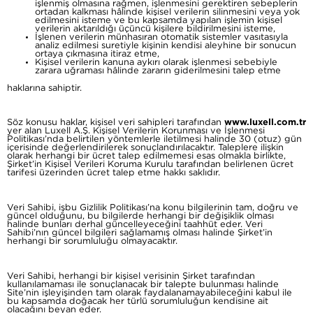
işlenmiş olmasına rağmen, işlenmesini gerektiren sebeplerin
ortadan kalkması hâlinde kişisel verilerin silinmesini veya yok
edilmesini isteme ve bu kapsamda yapılan işlemin kişisel
verilerin aktarıldığı üçüncü kişilere bildirilmesini isteme,
İşlenen verilerin münhasıran otomatik sistemler vasıtasıyla
analiz edilmesi suretiyle kişinin kendisi aleyhine bir sonucun
ortaya çıkmasına itiraz etme,
Kişisel verilerin kanuna aykırı olarak işlenmesi sebebiyle
zarara uğraması hâlinde zararın giderilmesini talep etme
haklarına sahiptir.
Söz konusu haklar, kişisel veri sahipleri tarafından
www.luxell.com.tr
yer alan Luxell A.Ş. Kişisel Verilerin Korunması ve İşlenmesi
Politikası’nda belirtilen yöntemlerle iletilmesi halinde 30 (otuz) gün
içerisinde değerlendirilerek sonuçlandırılacaktır. Taleplere ilişkin
olarak herhangi bir ücret talep edilmemesi esas olmakla birlikte,
Şirket’in Kişisel Verileri Koruma Kurulu tarafından belirlenen ücret
tarifesi üzerinden ücret talep etme hakkı saklıdır.
Veri Sahibi, işbu Gizlilik Politikası’na konu bilgilerinin tam, doğru ve
güncel olduğunu, bu bilgilerde herhangi bir değişiklik olması
halinde bunları derhal güncelleyeceğini taahhüt eder. Veri
Sahibi’nın güncel bilgileri sağlamamış olması halinde Şirket’in
herhangi bir sorumluluğu olmayacaktır.
Veri Sahibi, herhangi bir kişisel verisinin Şirket tarafından
kullanılamaması ile sonuçlanacak bir talepte bulunması halinde
Site’nin işleyişinden tam olarak faydalanamayabileceğini kabul ile
bu kapsamda doğacak her türlü sorumluluğun kendisine ait
olacağını beyan eder.