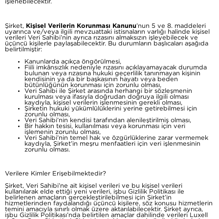
işlenebilecektir.
Şirket,
Kişisel Verilerin Korunması Kanunu
’nun 5 ve 8. maddeleri
uyarınca ve/veya ilgili mevzuattaki istisnaların varlığı halinde kişisel
verileri Veri Sahibi’nin ayrıca rızasını almaksızın işleyebilecek ve
üçüncü kişilerle paylaşabilecektir. Bu durumların başlıcaları aşağıda
belirtilmiştir:
Kanunlarda açıkça öngörülmesi,
Fiili imkânsızlık nedeniyle rızasını açıklayamayacak durumda
bulunan veya rızasına hukuki geçerlilik tanınmayan kişinin
kendisinin ya da bir başkasının hayatı veya beden
bütünlüğünün korunması için zorunlu olması,
Veri Sahibi ile Şirket arasında herhangi bir sözleşmenin
kurulması veya ifasıyla doğrudan doğruya ilgili olması
kaydıyla, kişisel verilerin işlenmesinin gerekli olması,
Şirketin hukuki yükümlülüklerini yerine getirebilmesi için
zorunlu olması,
Veri Sahibi’nin kendisi tarafından alenileştirilmiş olması,
Bir hakkın tesisi, kullanılması veya korunması için veri
işlemenin zorunlu olması,
Veri Sahibi’nin temel hak ve özgürlüklerine zarar vermemek
kaydıyla, Şirket’in meşru menfaatleri için veri işlenmesinin
zorunlu olması.
Verilere Kimler Erişebilmektedir?
Şirket, Veri Sahibi’ne ait kişisel verileri ve bu kişisel verileri
kullanılarak elde ettiği yeni verileri, işbu Gizlilik Politikası ile
belirlenen amaçların gerçekleştirilebilmesi için Şirket’in
hizmetlerinden faydalandığı üçüncü kişilere, söz konusu hizmetlerin
temini amacıyla sınırlı olmak üzere aktarılabilecektir. Şirket ayrıca,
işbu Gizlilik Politikası’nda belirtilen amaçlar dahilinde verileri Luxell