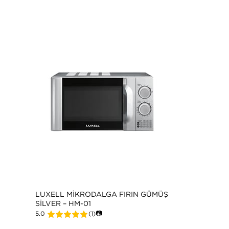
LUXELL MIKRODALGA FIRIN GÜMÜŞ
SILVER – HM-01
5.0
(1)
📷