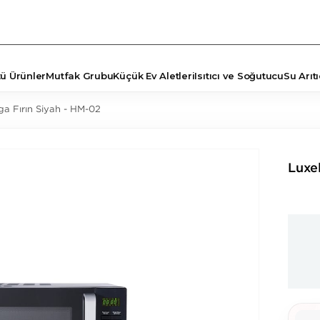
tü Ürünler
Mutfak Grubu
Küçük Ev Aletleri
Isıtıcı ve Soğutucu
Su Arıtı
ga Fırın Siyah - HM-02
TÖRLER
ŞYA
Luxe