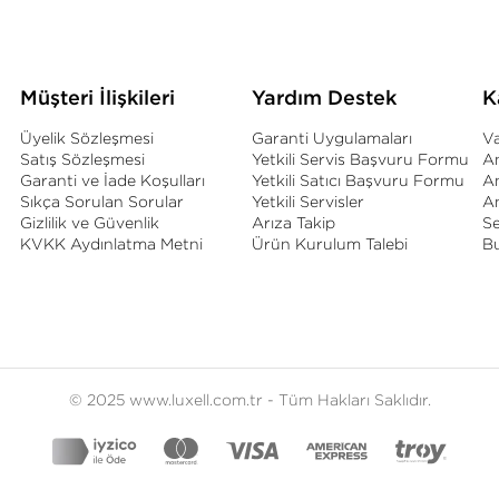
Müşteri İlişkileri
Yardım Destek
K
Üyelik Sözleşmesi
Garanti Uygulamaları
Va
Satış Sözleşmesi
Yetkili Servis Başvuru Formu
An
Garanti ve İade Koşulları
Yetkili Satıcı Başvuru Formu
A
Sıkça Sorulan Sorular
Yetkili Servisler
An
Gizlilik ve Güvenlik
Arıza Takip
S
KVKK Aydınlatma Metni
Ürün Kurulum Talebi
B
© 2025 www.luxell.com.tr - Tüm Hakları Saklıdır.