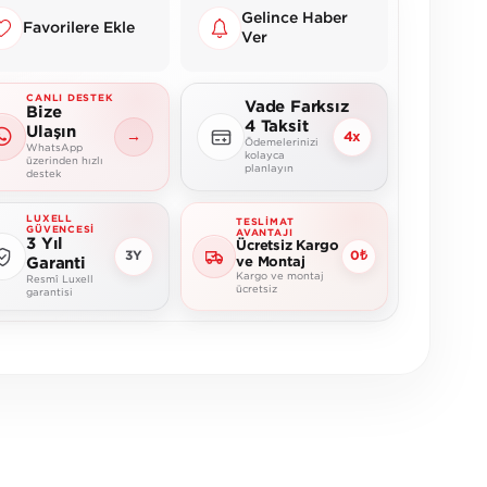
Gelince Haber
Favorilere Ekle
Ver
CANLI DESTEK
Vade Farksız
Bize
4 Taksit
Ulaşın
→
4x
Ödemelerinizi
WhatsApp
kolayca
üzerinden hızlı
planlayın
destek
LUXELL
TESLIMAT
GÜVENCESI
AVANTAJI
3 Yıl
Ücretsiz Kargo
3Y
0₺
Garanti
ve Montaj
Kargo ve montaj
Resmî Luxell
ücretsiz
garantisi