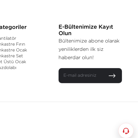
E-Bültenimize Kayıt
ategoriler
Olun
ntilatör
Bültenimize abone olarak
kastre Fırın
yeniliklerden ilk siz
nkastre Ocak
kastre Set
haberdar olun!
et Üstü Ocak
uzdolabı