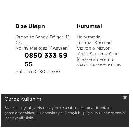
Bize Ulaşın
Kurumsal
Organize Sanayi Bölgesi 12.
Hakkımızda
Cad.
Teslimat Koşulları
No: 49 Melikgazi / Kayseri
Vizyon & Misyon
Yetkili Satıcımız Olun
0850 333 59
İş Başvuru Formu
55
Yetkili Servisimiz Olun
Hafta içi 07:30 - 17:00
Çerez Kullanımı
Sizlere en iyi alışveriş deneyimini sunabilmek adına sitemizde
çerezler(cookies) kullanmaktayız. Detaylı bilgi için Kvkk sözleşmesini
inceleyebilirsiniz.