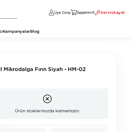
Servis
Kaydı
Üye Girişi
Sepetim
0
cı
Kampanyalar
Blog
ll Mikrodalga Fırın Siyah - HM-02
Ürün stoklarımızda kalmamıştır.