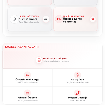
LUXELL GÜVENCESI
TESLIMAT AVANTAJI
Ücretsiz Kargo
3Y
3 Yıl Garanti
0₺
ve Montaj
Resmî Luxell garantisi
LUXELL AVANTAJLARI
Servis Kaydı Oluştur
Hızlıca servis talebi oluşturun
Ücretsiz Hızlı Kargo
Kolay İade
999 TL+ alışverişlerde
14 gün içinde kolay iade
Güvenli Ödeme
Müşteri Desteği
%100 güvenli alışveriş
0850 333 59 55