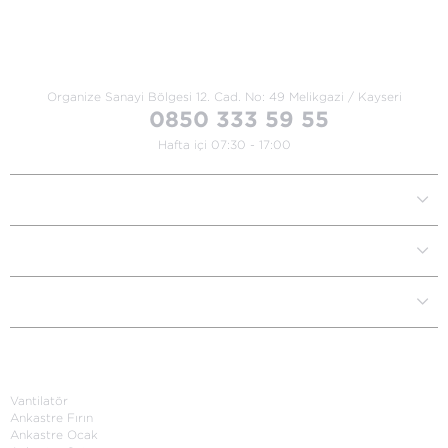
Bize Ulaşın
Organize Sanayi Bölgesi 12. Cad.
No: 49 Melikgazi / Kayseri
0850 333 59 55
Hafta içi 07:30 - 17:00
Kurumsal
Müşteri İlişkileri
Yardım Destek
Kategoriler
Vantilatör
Ankastre Fırın
Ankastre Ocak