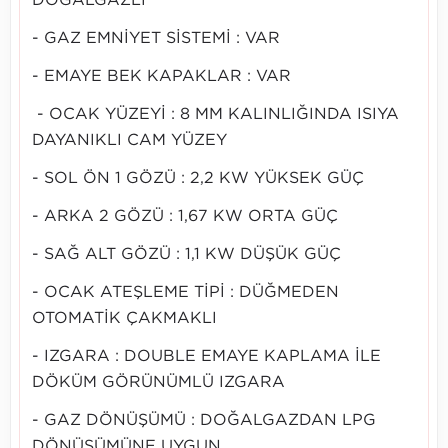
DOĞALGAZLI
- GAZ EMNİYET SİSTEMİ : VAR
- EMAYE BEK KAPAKLAR : VAR
- OCAK YÜZEYİ : 8 MM KALINLIĞINDA ISIYA
DAYANIKLI CAM YÜZEY
- SOL ÖN 1 GÖZÜ : 2,2 KW YÜKSEK GÜÇ
- ARKA 2 GÖZÜ : 1,67 KW ORTA GÜÇ
- SAĞ ALT GÖZÜ : 1,1 KW DÜŞÜK GÜÇ
- OCAK ATEŞLEME TİPİ : DÜĞMEDEN
OTOMATİK ÇAKMAKLI
- IZGARA : DOUBLE EMAYE KAPLAMA İLE
DÖKÜM GÖRÜNÜMLÜ IZGARA
- GAZ DÖNÜŞÜMÜ : DOĞALGAZDAN LPG
DÖNÜŞÜMÜNE UYGUN