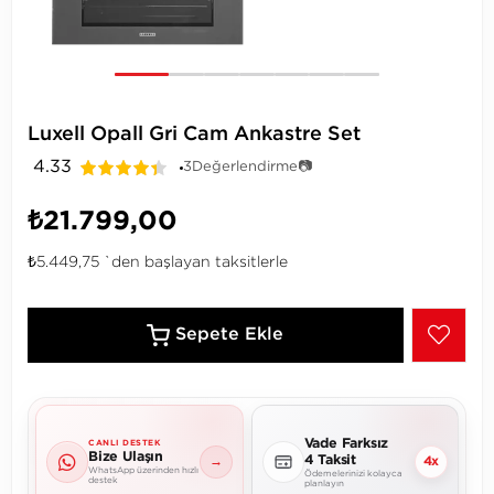
Luxell Opall Gri Cam Ankastre Set
4.33
3
Değerlendirme
📷
₺21.799,00
₺5.449,75
`den başlayan taksitlerle
Vade Farksız
CANLI DESTEK
Bize Ulaşın
4 Taksit
→
4x
WhatsApp üzerinden hızlı
Ödemelerinizi kolayca
destek
planlayın