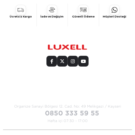
Ücretsiz Kargo
İade ve Değişim
Güvenli Ödeme
Müşteri Desteği
Bize Ulaşın
Organize Sanayi Bölgesi 12. Cad.
No: 49 Melikgazi / Kayseri
0850 333 59 55
Hafta içi 07:30 - 17:00