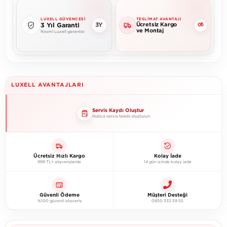
LUXELL GÜVENCESI
TESLIMAT AVANTAJI
Ücretsiz Kargo
3Y
3 Yıl Garanti
0₺
ve Montaj
Resmî Luxell garantisi
LUXELL AVANTAJLARI
Servis Kaydı Oluştur
Hızlıca servis talebi oluşturun
Ücretsiz Hızlı Kargo
Kolay İade
999 TL+ alışverişlerde
14 gün içinde kolay iade
Güvenli Ödeme
Müşteri Desteği
%100 güvenli alışveriş
0850 333 59 55