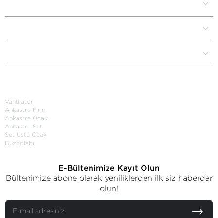
Kurumsal
Müşteri İlişkileri
Yardım Destek
Kategoriler
Vantilatör
Ankastre Fırın
Ankastre Ocak
Ankastre Set
Set Üstü Ocak
Buzdolabı
E-Bültenimize Kayıt Olun
Bültenimize abone olarak yeniliklerden ilk siz haberdar
olun!