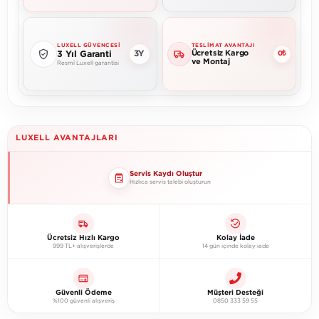
LUXELL GÜVENCESI
TESLIMAT AVANTAJI
Ücretsiz Kargo
3Y
3 Yıl Garanti
0₺
ve Montaj
Resmî Luxell garantisi
LUXELL AVANTAJLARI
Servis Kaydı Oluştur
Hızlıca servis talebi oluşturun
Ücretsiz Hızlı Kargo
Kolay İade
999 TL+ alışverişlerde
14 gün içinde kolay iade
Güvenli Ödeme
Müşteri Desteği
%100 güvenli alışveriş
0850 333 59 55