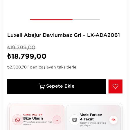
Luxell Abajur Davlumbaz Gri – LX-ADA2061
₺19.799,00
₺18.799,00
₺2.088,78
`den başlayan taksitlerle
Vade Farksız
CANLI DESTEK
Bize Ulaşın
4 Taksit
→
4x
WhatsApp üzerinden hızlı
Ödemelerinizi kolayca
destek
planlayın