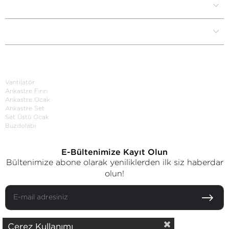
Müşteri İlişkileri
Yardım Destek
Kategoriler
Vantilatör
Ankastre Fırın
Ankastre Ocak
Ankastre Set
Set Üstü Ocak
Buzdolabı
E-Bültenimize Kayıt Olun
Bültenimize abone olarak yeniliklerden ilk siz haberdar
olun!
Çerez Kullanımı