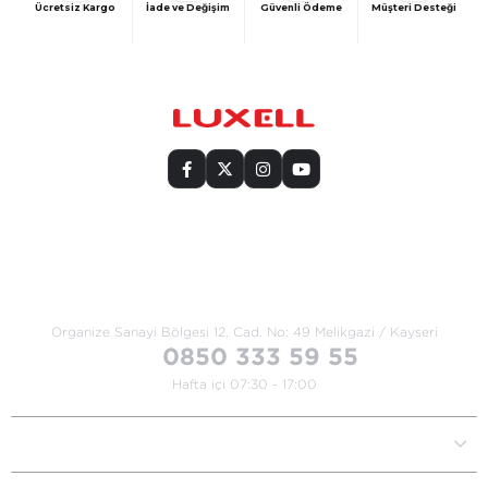
Ücretsiz Kargo
İade ve Değişim
Güvenli Ödeme
Müşteri Desteği
Bize Ulaşın
Organize Sanayi Bölgesi 12. Cad.
No: 49 Melikgazi / Kayseri
0850 333 59 55
Hafta içi 07:30 - 17:00
Kurumsal