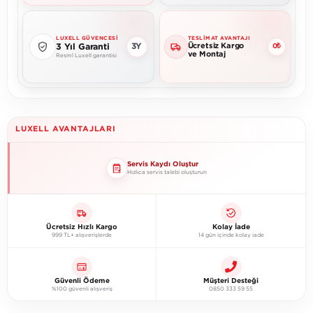
LUXELL GÜVENCESI
TESLIMAT AVANTAJI
Ücretsiz Kargo
3Y
3 Yıl Garanti
0₺
ve Montaj
Resmî Luxell garantisi
LUXELL AVANTAJLARI
Servis Kaydı Oluştur
Hızlıca servis talebi oluşturun
Ücretsiz Hızlı Kargo
Kolay İade
999 TL+ alışverişlerde
14 gün içinde kolay iade
Güvenli Ödeme
Müşteri Desteği
%100 güvenli alışveriş
0850 333 59 55