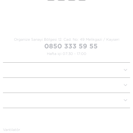
Bize Ulaşın
Organize Sanayi Bölgesi 12. Cad.
No: 49 Melikgazi / Kayseri
0850 333 59 55
Hafta içi 07:30 - 17:00
Kurumsal
Müşteri İlişkileri
Yardım Destek
Kategoriler
Vantilatör