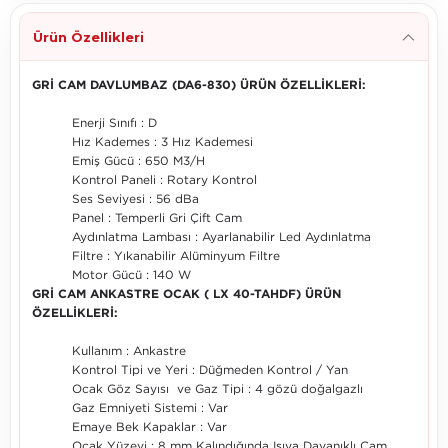
Ürün Özellikleri
GRİ CAM DAVLUMBAZ (DA6-830) ÜRÜN ÖZELLİKLERİ:
Enerji Sınıfı : D
Hız Kademes : 3 Hız Kademesi
Emiş Gücü : 650 M3/H
Kontrol Paneli : Rotary Kontrol
Ses Seviyesi : 56 dBa
Panel : Temperli Gri Çift Cam
Aydınlatma Lambası : Ayarlanabilir Led Aydınlatma
Filtre : Yıkanabilir Alüminyum Filtre
Motor Gücü : 140 W
GRİ CAM ANKASTRE OCAK ( LX 40-TAHDF) ÜRÜN
ÖZELLİKLERİ:
Kullanım : Ankastre
Kontrol Tipi ve Yeri : Düğmeden Kontrol / Yan
Ocak Göz Sayısı ve Gaz Tipi : 4 gözü doğalgazlı
Gaz Emniyeti Sistemi : Var
Emaye Bek Kapaklar : Var
Ocak Yüzeyi : 8 mm Kalındığında Isıya Dayanıklı Cam