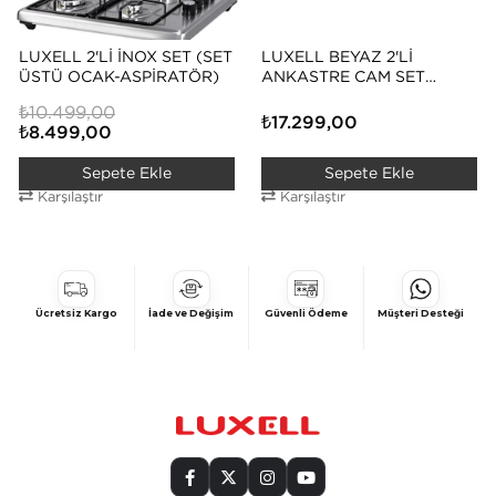
LUXELL 2'Lİ İNOX SET (SET
LUXELL BEYAZ 2'Lİ
ÜSTÜ OCAK-ASPİRATÖR)
ANKASTRE CAM SET
(DA88 DAVLUMBAZ -
₺10.499,00
PLATİNUM FIRIN)
₺17.299,00
₺8.499,00
Sepete Ekle
Sepete Ekle
Karşılaştır
Karşılaştır
Ücretsiz Kargo
İade ve Değişim
Güvenli Ödeme
Müşteri Desteği