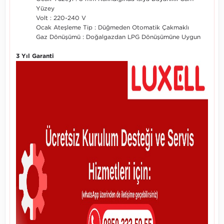
Yüzey
Volt : 220-240 V
Ocak Ateşleme Tip : Düğmeden Otomatik Çakmaklı
Gaz Dönüşümü : Doğalgazdan LPG Dönüşümüne Uygun
3 Yıl Garanti