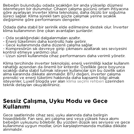
Bebeğin bulunduğu odada sıcaklığın bir anda yükselip düşmesi
istenmeyen bir durumdur. Cihazın çalışma gücünü ortam ihtiyacına
göre ayarlayan inverter klima teknolojisi, daha ölçülü bir soğutma
süreci sağlar. Klima sürekli tam güçte çalışmak yerine sıcaklık
değişimine göre performansını dengeler.
Odada daha stabil bir serinlik elde edilmesine destek olur. İnverter
klima kullanımının öne çıkan avantajları şunlardır:
- Oda sıcaklığındaki dalgalanmaları azaltır.
- Enerji tüketimini daha kontrollü hale getirir.
- Gece kullanımında daha düzenli çalışma sağlar.
- Kompresörün sık devreye girip çıkmasını azaltarak ses seviyesini
kontrol etmeye yardımcı olur.
- Uzun süreli kullanımda cihaz performansını daha verimli yönetir.
Klima tercihinde inverter teknolojisi, enerji verimliliği kadar kullanım
rahatlığı açısından da önemli bir kriterdir. Özellikle gece boyunca
sıcaklığı daha stabil tutmak isteyen kullanıcılar için bu özellik satın
alma kararında dikkate alınmalıdır. BTU değeri, inverter çalışma
prensibi ve enerji tüketimi hakkında daha kapsamlı bilgi almak
isteyenler, Luxell blogda yer alan
klima seçimi rehberi
üzerinden
teknik detayları okuyabilirsiniz.
Sessiz Çalışma, Uyku Modu ve Gece
Kullanımı
Gece saatlerinde cihaz sesi, uyku alanında daha belirgin
hissedilebilir. Fan sesi, ani çalışma sesi veya yüksek hava akımı
bebeğin uykusunu bölebilir. Bu yüzden düşük ses seviyesi ve gece
kullanımına uygun modlar, ürün karşılaştırmasında mutlaka dikkate
alınmalıdır.