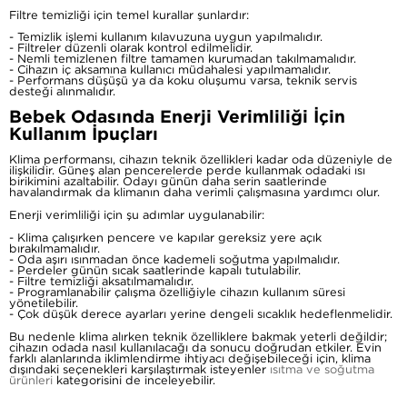
Filtre temizliği için temel kurallar şunlardır:
- Temizlik işlemi kullanım kılavuzuna uygun yapılmalıdır.
- Filtreler düzenli olarak kontrol edilmelidir.
- Nemli temizlenen filtre tamamen kurumadan takılmamalıdır.
- Cihazın iç aksamına kullanıcı müdahalesi yapılmamalıdır.
- Performans düşüşü ya da koku oluşumu varsa, teknik servis
desteği alınmalıdır.
Bebek Odasında Enerji Verimliliği İçin
Kullanım İpuçları
Klima performansı, cihazın teknik özellikleri kadar oda düzeniyle de
ilişkilidir. Güneş alan pencerelerde perde kullanmak odadaki ısı
birikimini azaltabilir. Odayı günün daha serin saatlerinde
havalandırmak da klimanın daha verimli çalışmasına yardımcı olur.
Enerji verimliliği için şu adımlar uygulanabilir:
- Klima çalışırken pencere ve kapılar gereksiz yere açık
bırakılmamalıdır.
- Oda aşırı ısınmadan önce kademeli soğutma yapılmalıdır.
- Perdeler günün sıcak saatlerinde kapalı tutulabilir.
- Filtre temizliği aksatılmamalıdır.
- Programlanabilir çalışma özelliğiyle cihazın kullanım süresi
yönetilebilir.
- Çok düşük derece ayarları yerine dengeli sıcaklık hedeflenmelidir.
Bu nedenle klima alırken teknik özelliklere bakmak yeterli değildir;
cihazın odada nasıl kullanılacağı da sonucu doğrudan etkiler. Evin
farklı alanlarında iklimlendirme ihtiyacı değişebileceği için, klima
dışındaki seçenekleri karşılaştırmak isteyenler
ısıtma ve soğutma
ürünleri
kategorisini de inceleyebilir.