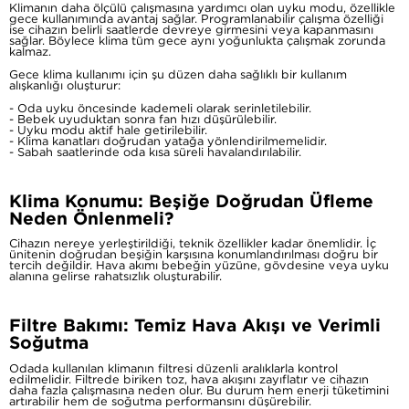
Klimanın daha ölçülü çalışmasına yardımcı olan uyku modu, özellikle
gece kullanımında avantaj sağlar. Programlanabilir çalışma özelliği
ise cihazın belirli saatlerde devreye girmesini veya kapanmasını
sağlar. Böylece klima tüm gece aynı yoğunlukta çalışmak zorunda
kalmaz.
Gece klima kullanımı için şu düzen daha sağlıklı bir kullanım
alışkanlığı oluşturur:
- Oda uyku öncesinde kademeli olarak serinletilebilir.
- Bebek uyuduktan sonra fan hızı düşürülebilir.
- Uyku modu aktif hale getirilebilir.
- Klima kanatları doğrudan yatağa yönlendirilmemelidir.
- Sabah saatlerinde oda kısa süreli havalandırılabilir.
Klima Konumu: Beşiğe Doğrudan Üfleme
Neden Önlenmeli?
Cihazın nereye yerleştirildiği, teknik özellikler kadar önemlidir. İç
ünitenin doğrudan beşiğin karşısına konumlandırılması doğru bir
tercih değildir. Hava akımı bebeğin yüzüne, gövdesine veya uyku
alanına gelirse rahatsızlık oluşturabilir.
Filtre Bakımı: Temiz Hava Akışı ve Verimli
Soğutma
Odada kullanılan klimanın filtresi düzenli aralıklarla kontrol
edilmelidir. Filtrede biriken toz, hava akışını zayıflatır ve cihazın
daha fazla çalışmasına neden olur. Bu durum hem enerji tüketimini
artırabilir hem de soğutma performansını düşürebilir.