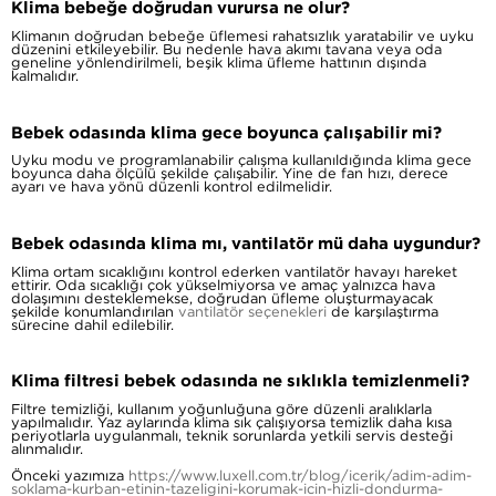
Klima bebeğe doğrudan vurursa ne olur?
Klimanın doğrudan bebeğe üflemesi rahatsızlık yaratabilir ve uyku
düzenini etkileyebilir. Bu nedenle hava akımı tavana veya oda
geneline yönlendirilmeli, beşik klima üfleme hattının dışında
kalmalıdır.
Bebek odasında klima gece boyunca çalışabilir mi?
Uyku modu ve programlanabilir çalışma kullanıldığında klima gece
boyunca daha ölçülü şekilde çalışabilir. Yine de fan hızı, derece
ayarı ve hava yönü düzenli kontrol edilmelidir.
Bebek odasında klima mı, vantilatör mü daha uygundur?
Klima ortam sıcaklığını kontrol ederken vantilatör havayı hareket
ettirir. Oda sıcaklığı çok yükselmiyorsa ve amaç yalnızca hava
dolaşımını desteklemekse, doğrudan üfleme oluşturmayacak
şekilde konumlandırılan
vantilatör seçenekleri
de karşılaştırma
sürecine dahil edilebilir.
Klima filtresi bebek odasında ne sıklıkla temizlenmeli?
Filtre temizliği, kullanım yoğunluğuna göre düzenli aralıklarla
yapılmalıdır. Yaz aylarında klima sık çalışıyorsa temizlik daha kısa
periyotlarla uygulanmalı, teknik sorunlarda yetkili servis desteği
alınmalıdır.
Önceki yazımıza
https://www.luxell.com.tr/blog/icerik/adim-adim-
soklama-kurban-etinin-tazeligini-korumak-icin-hizli-dondurma-