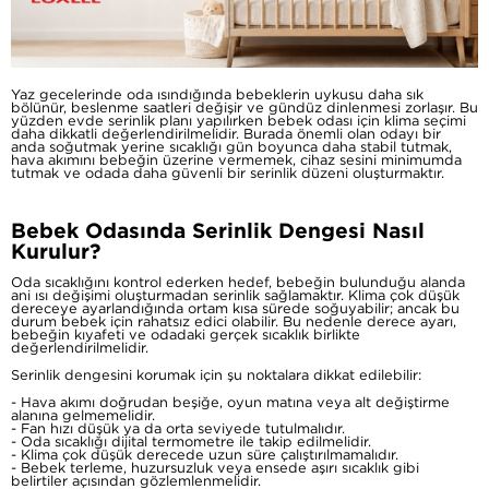
Yaz gecelerinde oda ısındığında bebeklerin uykusu daha sık
bölünür, beslenme saatleri değişir ve gündüz dinlenmesi zorlaşır. Bu
yüzden evde serinlik planı yapılırken bebek odası için klima seçimi
daha dikkatli değerlendirilmelidir. Burada önemli olan odayı bir
anda soğutmak yerine sıcaklığı gün boyunca daha stabil tutmak,
hava akımını bebeğin üzerine vermemek, cihaz sesini minimumda
tutmak ve odada daha güvenli bir serinlik düzeni oluşturmaktır.
Bebek Odasında Serinlik Dengesi Nasıl
Kurulur?
Oda sıcaklığını kontrol ederken hedef, bebeğin bulunduğu alanda
ani ısı değişimi oluşturmadan serinlik sağlamaktır. Klima çok düşük
dereceye ayarlandığında ortam kısa sürede soğuyabilir; ancak bu
durum bebek için rahatsız edici olabilir. Bu nedenle derece ayarı,
bebeğin kıyafeti ve odadaki gerçek sıcaklık birlikte
değerlendirilmelidir.
Serinlik dengesini korumak için şu noktalara dikkat edilebilir:
- Hava akımı doğrudan beşiğe, oyun matına veya alt değiştirme
alanına gelmemelidir.
- Fan hızı düşük ya da orta seviyede tutulmalıdır.
- Oda sıcaklığı dijital termometre ile takip edilmelidir.
- Klima çok düşük derecede uzun süre çalıştırılmamalıdır.
- Bebek terleme, huzursuzluk veya ensede aşırı sıcaklık gibi
belirtiler açısından gözlemlenmelidir.