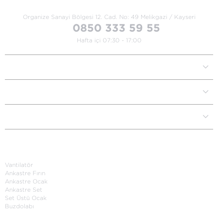
Organize Sanayi Bölgesi 12. Cad.
No: 49 Melikgazi / Kayseri
0850 333 59 55
Hafta içi 07:30 - 17:00
Kurumsal
Müşteri İlişkileri
Yardım Destek
Kategoriler
Vantilatör
Ankastre Fırın
Ankastre Ocak
Ankastre Set
Set Üstü Ocak
Buzdolabı