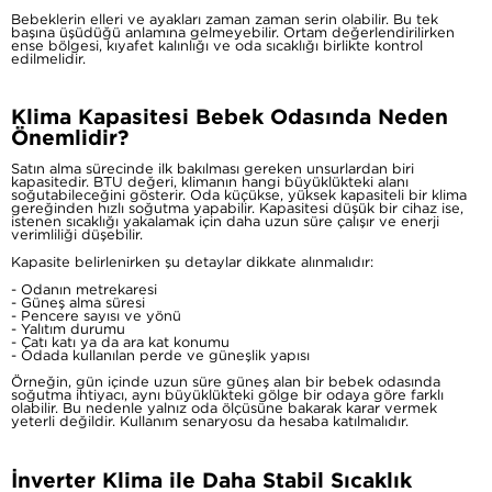
Bebeklerin elleri ve ayakları zaman zaman serin olabilir. Bu tek
başına üşüdüğü anlamına gelmeyebilir. Ortam değerlendirilirken
ense bölgesi, kıyafet kalınlığı ve oda sıcaklığı birlikte kontrol
edilmelidir.
Klima Kapasitesi Bebek Odasında Neden
Önemlidir?
Satın alma sürecinde ilk bakılması gereken unsurlardan biri
kapasitedir. BTU değeri, klimanın hangi büyüklükteki alanı
soğutabileceğini gösterir. Oda küçükse, yüksek kapasiteli bir klima
gereğinden hızlı soğutma yapabilir. Kapasitesi düşük bir cihaz ise,
istenen sıcaklığı yakalamak için daha uzun süre çalışır ve enerji
verimliliği düşebilir.
Kapasite belirlenirken şu detaylar dikkate alınmalıdır:
- Odanın metrekaresi
- Güneş alma süresi
- Pencere sayısı ve yönü
- Yalıtım durumu
- Çatı katı ya da ara kat konumu
- Odada kullanılan perde ve güneşlik yapısı
Örneğin, gün içinde uzun süre güneş alan bir bebek odasında
soğutma ihtiyacı, aynı büyüklükteki gölge bir odaya göre farklı
olabilir. Bu nedenle yalnız oda ölçüsüne bakarak karar vermek
yeterli değildir. Kullanım senaryosu da hesaba katılmalıdır.
İnverter Klima ile Daha Stabil Sıcaklık