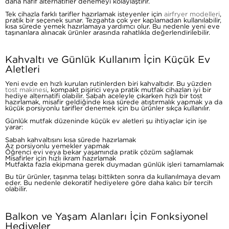
daha hafif alternatifler denemeyi kolaylaştırır.
Tek cihazla farklı tarifler hazırlamak isteyenler için
airfryer modelleri
,
pratik bir seçenek sunar. Tezgahta çok yer kaplamadan kullanılabilir,
kısa sürede yemek hazırlamaya yardımcı olur. Bu nedenle yeni eve
taşınanlara alınacak ürünler arasında rahatlıkla değerlendirilebilir.
Kahvaltı ve Günlük Kullanım İçin Küçük Ev
Aletleri
Yeni evde en hızlı kurulan rutinlerden biri kahvaltıdır. Bu yüzden
tost makinesi
, kompakt pişirici veya pratik mutfak cihazları iyi bir
hediye alternatifi olabilir. Sabah aceleyle çıkarken hızlı bir tost
hazırlamak, misafir geldiğinde kısa sürede atıştırmalık yapmak ya da
küçük porsiyonlu tarifler denemek için bu ürünler sıkça kullanılır.
Günlük mutfak düzeninde küçük ev aletleri şu ihtiyaçlar için işe
yarar:
Sabah kahvaltısını kısa sürede hazırlamak
Az porsiyonlu yemekler yapmak
Öğrenci evi veya bekar yaşamında pratik çözüm sağlamak
Misafirler için hızlı ikram hazırlamak
Mutfakta fazla ekipmana gerek duymadan günlük işleri tamamlamak
Bu tür ürünler, taşınma telaşı bittikten sonra da kullanılmaya devam
eder. Bu nedenle dekoratif hediyelere göre daha kalıcı bir tercih
olabilir.
Balkon ve Yaşam Alanları İçin Fonksiyonel
Hediyeler