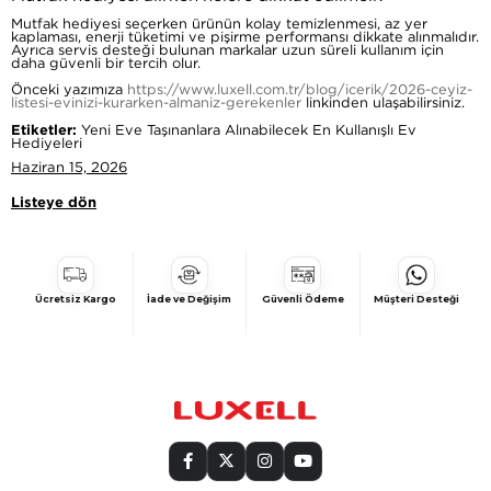
Mutfak hediyesi seçerken ürünün kolay temizlenmesi, az yer
kaplaması, enerji tüketimi ve pişirme performansı dikkate alınmalıdır.
Ayrıca servis desteği bulunan markalar uzun süreli kullanım için
daha güvenli bir tercih olur.
Önceki yazımıza
https://www.luxell.com.tr/blog/icerik/2026-ceyiz-
listesi-evinizi-kurarken-almaniz-gerekenler
linkinden ulaşabilirsiniz.
Etiketler:
Yeni Eve Taşınanlara Alınabilecek En Kullanışlı Ev
Hediyeleri
Haziran 15, 2026
Listeye dön
Ücretsiz Kargo
İade ve Değişim
Güvenli Ödeme
Müşteri Desteği