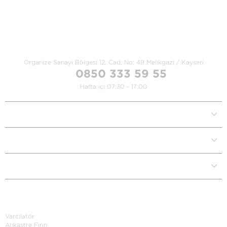
Bize Ulaşın
Organize Sanayi Bölgesi 12. Cad.
No: 49 Melikgazi / Kayseri
0850 333 59 55
Hafta içi 07:30 - 17:00
Kurumsal
Müşteri İlişkileri
Yardım Destek
Kategoriler
Vantilatör
Ankastre Fırın