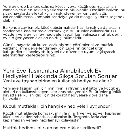
Yeni evlerde balkon, çalışma köşesi veya küçük oturma alanları
zamanla evin en sevilen yerlerinden biri olabilir. Özellikle balkonunu
sıcak havalarda efektif kullanmak isteyenler için vantilatör,
katlanabilir masa, kompakt sandalye ya da
mangal
iyi birer seçenek
olabilir.
Balkonda çay içmek, küçük atıştırmalıklar hazırlamak ya da akşam
saatlerinde kısa bir mola vermek için bu ürünler kullanışlıdır. Bu
yüzden yeni ev için ev hediyeleri seçilirken yalnızca mutfak değil,
evin diğer yaşam alanları da düşünülmelidir.
Günlük hayatta sık kullanılacak pişirme çözümlerini ve mutfak
yardımcılarını değerlendirmek için Luxell’in güncel ürün
kategorilerini inceleyebilir, yeni ev düzenine uyum sağlayacak
alternatifleri keşfedebilirsiniz.
Yeni Eve Taşınanlara Alınabilecek Ev
Hediyeleri Hakkında Sıkça Sorulan Sorular
Yeni eve taşınan birine en kullanışlı hediye ne alınır?
Yeni eve taşınan biri için mini fırın, airfryer, vantilatör ve küçük ev
aletleri en kullanışlı seçenekler arasında yer alır. Bu ürünler günlük
hayatta sık kullanıldığı için dekoratif hediyelere göre daha
işlevseldir.
Küçük mutfaklar için hangi ev hediyeleri uygundur?
Küçük mutfaklarda kompakt mini fırın, airfryer ve az yer kaplayan
küçük ev aletleri rahatlıkla kullanılabilir. Tezgahta fazla alan
kaplamadan yemek hazırlamayı kolaylaştırır.
Mutfak hediyesi alırken nelere dikkat edilmeli?