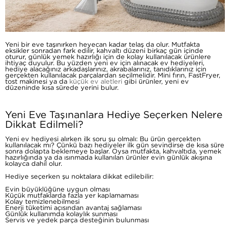
Yeni bir eve taşınırken heyecan kadar telaş da olur. Mutfakta
eksikler sonradan fark edilir, kahvaltı düzeni birkaç gün içinde
oturur, günlük yemek hazırlığı için de kolay kullanılacak ürünlere
ihtiyaç duyulur. Bu yüzden yeni ev için alınacak ev hediyeleri,
hediye alacağınız arkadaşlarınız, akrabalarınız, tanıdıklarınız için
gerçekten kullanılacak parçalardan seçilmelidir. Mini fırın, FastFryer,
tost makinesi ya da
küçük ev aletleri
gibi ürünler, yeni ev
düzeninde kısa sürede yerini bulur.
Yeni Eve Taşınanlara Hediye Seçerken Nelere
Dikkat Edilmeli?
Yeni ev hediyesi alırken ilk soru şu olmalı: Bu ürün gerçekten
kullanılacak mı? Çünkü bazı hediyeler ilk gün sevindirse de kısa süre
sonra dolapta beklemeye başlar. Oysa mutfakta, kahvaltıda, yemek
hazırlığında ya da ısınmada kullanılan ürünler evin günlük akışına
kolayca dahil olur.
Hediye seçerken şu noktalara dikkat edilebilir:
Evin büyüklüğüne uygun olması
Küçük mutfaklarda fazla yer kaplamaması
Kolay temizlenebilmesi
Enerji tüketimi açısından avantaj sağlaması
Günlük kullanımda kolaylık sunması
Servis ve yedek parça desteğinin bulunması