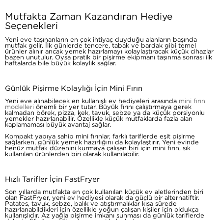
Mutfakta Zaman Kazandıran Hediye
Seçenekleri
Yeni eve taşınanların en çok ihtiyaç duyduğu alanların başında
mutfak gelir. İlk günlerde tencere, tabak ve bardak gibi temel
ürünler alınır ancak yemek hazırlamayı kolaylaştıracak küçük cihazlar
bazen unutulur. Oysa pratik bir pişirme ekipmanı taşınma sonrası ilk
haftalarda bile büyük kolaylık sağlar.
Günlük Pişirme Kolaylığı İçin Mini Fırın
Yeni eve alınabilecek en kullanışlı ev hediyeleri arasında
mini fırın
modelleri
önemli bir yer tutar. Büyük fırını çalıştırmaya gerek
kalmadan börek, pizza, kek, tavuk, sebze ya da küçük porsiyonlu
yemekler hazırlanabilir. Özellikle küçük mutfaklarda fazla alan
kaplamaması büyük avantaj sağlar.
Kompakt yapıya sahip mini fırınlar, farklı tariflerde eşit pişirme
sağlarken, günlük yemek hazırlığını da kolaylaştırır. Yeni evinde
henüz mutfak düzenini kurmaya çalışan biri için mini fırın, sık
kullanılan ürünlerden biri olarak kullanılabilir.
Hızlı Tarifler İçin FastFryer
Son yıllarda mutfakta en çok kullanılan küçük ev aletlerinden biri
olan FastFryer, yeni ev hediyesi olarak da güçlü bir alternatiftir.
Patates, tavuk, sebze, balık ve atıştırmalıklar kısa sürede
hazırlanabildikleri için özellikle yoğun çalışan kişiler için oldukça
kullanışlıdır. Az yağla pişirme imkanı sunması da günlük tariflerde