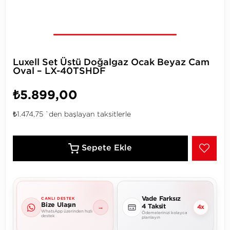
Luxell Set Üstü Doğalgaz Ocak Beyaz Cam
Oval – LX-40TSHDF
₺5.899,00
₺1.474,75
`den başlayan taksitlerle
Vade Farksız
CANLI DESTEK
Bize Ulaşın
4 Taksit
→
4x
WhatsApp üzerinden hızlı
Ödemelerinizi kolayca
destek
planlayın