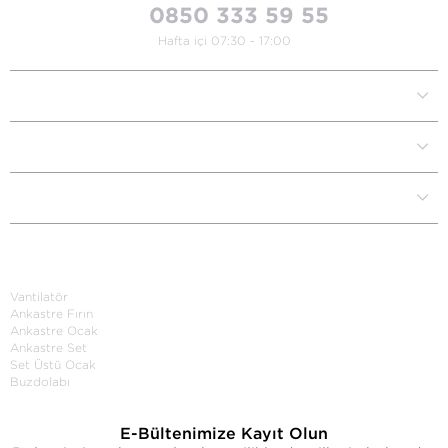
0850 333 59 55
Hafta içi 07:30 - 17:00
Kurumsal
Müşteri İlişkileri
Yardım Destek
Kategoriler
Vantilatör
Ankastre Fırın
Ankastre Ocak
Ankastre Set
Set Üstü Ocak
Buzdolabı
E-Bültenimize Kayıt Olun