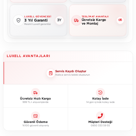
LUXELL GÜVENCESI
TESLIMAT AVANTAJI
Ücretsiz Kargo
3Y
3 Yıl Garanti
0₺
ve Montaj
Resmî Luxell garantisi
LUXELL AVANTAJLARI
Servis Kaydı Oluştur
Hızlıca servis talebi oluşturun
Ücretsiz Hızlı Kargo
Kolay İade
999 TL+ alışverişlerde
14 gün içinde kolay iade
Güvenli Ödeme
Müşteri Desteği
%100 güvenli alışveriş
0850 333 59 55