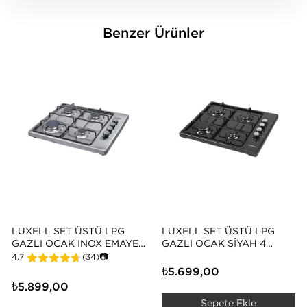
Benzer Ürünler
LUXELL SET ÜSTÜ LPG
LUXELL SET ÜSTÜ LPG
GAZLI OCAK INOX EMAYE
GAZLI OCAK SIYAH 4
4 GÖZLÜ – LX-420F
GÖZLÜ – LX-420F
4.7
(34)
📷
₺5.699,00
₺5.899,00
Sepete Ekle