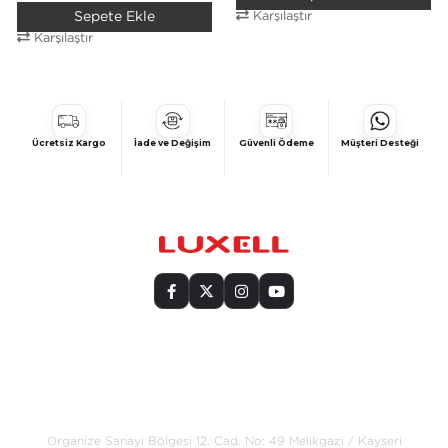
Sepete Ekle
Karşılaştır
Karşılaştır
Ücretsiz Kargo
İade ve Değişim
Güvenli Ödeme
Müşteri Desteği
Bize Ulaşın
Organize Sanayi Bölgesi 12. Cad.
No: 49 Melikgazi / Kayseri