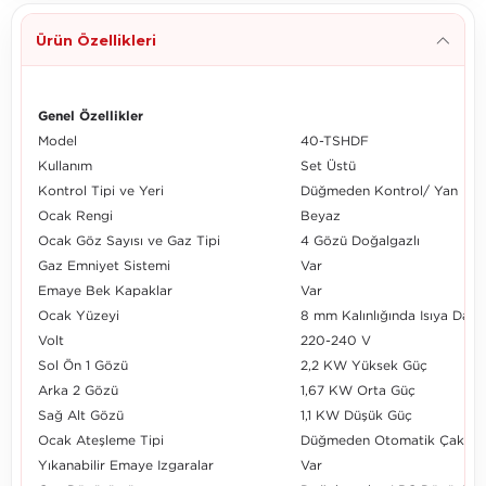
Ürün Özellikleri
Genel Özellikler
Model
40-TSHDF
Kullanım
Set Üstü
Kontrol Tipi ve Yeri
Düğmeden Kontrol/ Yan
Ocak Rengi
Beyaz
Ocak Göz Sayısı ve Gaz Tipi
4 Gözü Doğalgazlı
Gaz Emniyet Sistemi
Var
Emaye Bek Kapaklar
Var
Ocak Yüzeyi
8 mm Kalınlığında Isıya Day
Volt
220-240 V
Sol Ön 1 Gözü
2,2 KW Yüksek Güç
Arka 2 Gözü
1,67 KW Orta Güç
Sağ Alt Gözü
1,1 KW Düşük Güç
Ocak Ateşleme Tipi
Düğmeden Otomatik Çakmak
Yıkanabilir Emaye Izgaralar
Var