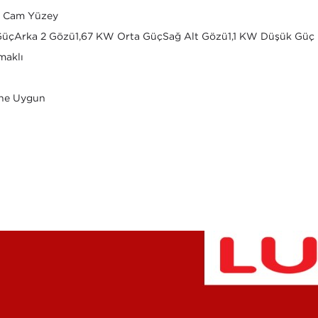
lı Cam Yüzey
GüçArka 2 Gözü1,67 KW Orta GüçSağ Alt Gözü1,1 KW Düşük Güç
maklı
ne Uygun