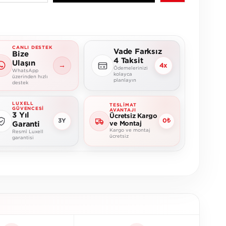
CANLI DESTEK
Vade Farksız
Bize
4 Taksit
Ulaşın
→
4x
Ödemelerinizi
WhatsApp
kolayca
üzerinden hızlı
planlayın
destek
LUXELL
TESLIMAT
GÜVENCESI
AVANTAJI
3 Yıl
Ücretsiz Kargo
3Y
0₺
Garanti
ve Montaj
Kargo ve montaj
Resmî Luxell
ücretsiz
garantisi