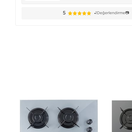
5
1
Değerlendirme
📷