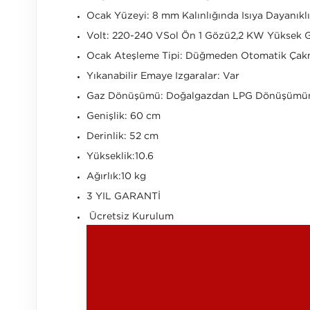
Ocak Yüzeyi: 8 mm Kalınlığında Isıya Dayanık
Volt: 220-240 VSol Ön 1 Gözü2,2 KW Yüksek 
Ocak Ateşleme Tipi: Düğmeden Otomatik Çak
Yıkanabilir Emaye Izgaralar: Var
Gaz Dönüşümü: Doğalgazdan LPG Dönüşümü
Genişlik: 60 cm
Derinlik: 52 cm
Yükseklik:10.6
Ağırlık:10 kg
3 YIL GARANTİ
Ücretsiz Kurulum