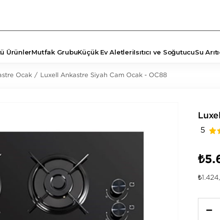
tü Ürünler
Mutfak Grubu
Küçük Ev Aletleri
Isıtıcı ve Soğutucu
Su Arıtı
stre Ocak
Luxell Ankastre Siyah Cam Ocak - OC88
TÖRLER
ŞYA
Luxe
5
₺5.
₺1.424