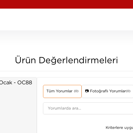
Ürün Değerlendirmeleri
 Ocak - OC88
Tüm Yorumlar
📷 Fotoğraflı Yorumlar
(0)
(0)
Kriterlere uy