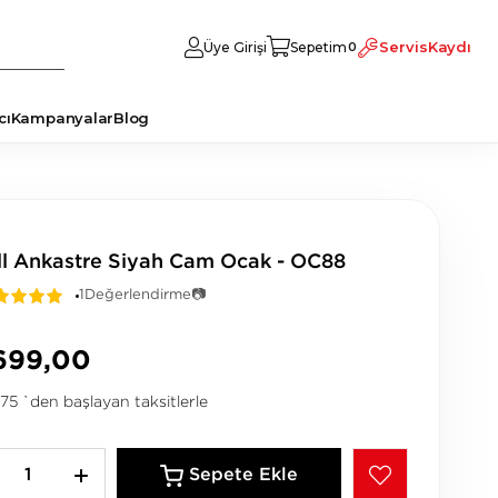
Servis
Kaydı
Üye Girişi
Sepetim
0
cı
Kampanyalar
Blog
ll Ankastre Siyah Cam Ocak - OC88
1
Değerlendirme
📷
699,00
,75
`den başlayan taksitlerle