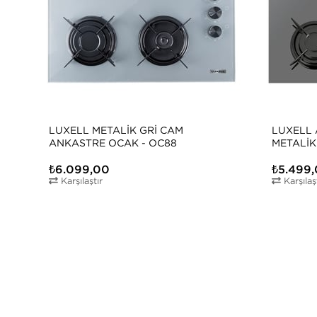
LUXELL METALIK GRI CAM
LUXELL 
ANKASTRE OCAK - OC88
METALIK
40TAHD
₺6.099,00
₺5.499
Karşılaştır
Karşılaş