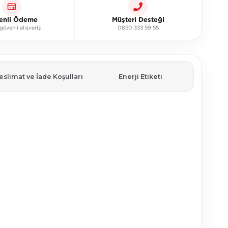
enli Ödeme
Müşteri Desteği
üvenli alışveriş
0850 333 59 55
eslimat ve İade Koşulları
Enerji Etiketi