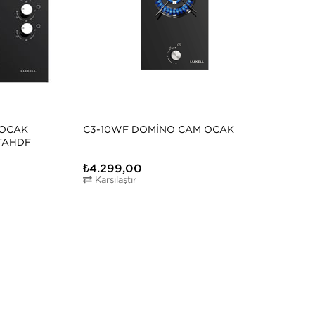
 OCAK
C3-10WF DOMINO CAM OCAK
L
0TAHDF
C
₺4.299,00
₺
Karşılaştır