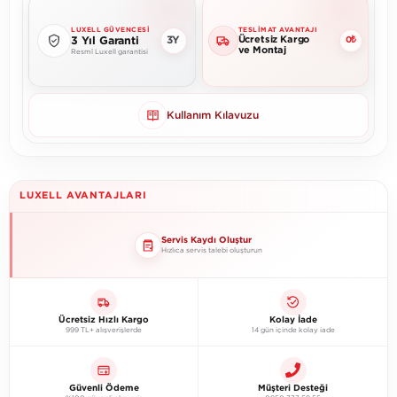
LUXELL GÜVENCESI
TESLIMAT AVANTAJI
Ücretsiz Kargo
3Y
3 Yıl Garanti
0₺
ve Montaj
Resmî Luxell garantisi
Kullanım Kılavuzu
LUXELL AVANTAJLARI
Servis Kaydı Oluştur
Hızlıca servis talebi oluşturun
Ücretsiz Hızlı Kargo
Kolay İade
999 TL+ alışverişlerde
14 gün içinde kolay iade
Güvenli Ödeme
Müşteri Desteği