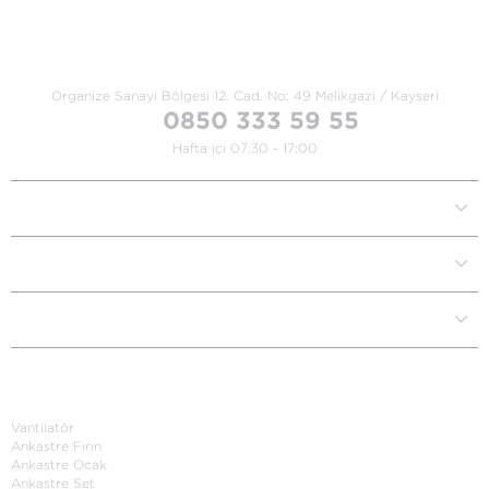
Bize Ulaşın
Organize Sanayi Bölgesi 12. Cad.
No: 49 Melikgazi / Kayseri
0850 333 59 55
Hafta içi 07:30 - 17:00
Kurumsal
Müşteri İlişkileri
Yardım Destek
Kategoriler
Vantilatör
Ankastre Fırın
Ankastre Ocak
Ankastre Set