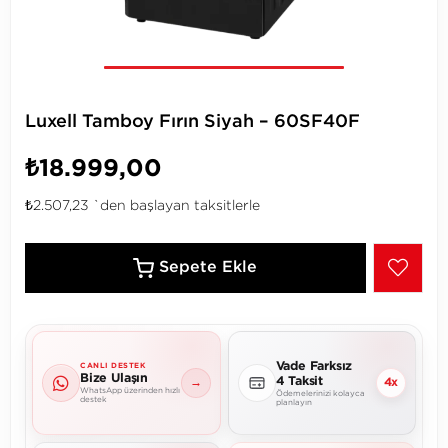
Luxell Tamboy Fırın Siyah – 60SF40F
₺18.999,00
₺2.507,23
`den başlayan taksitlerle
Vade Farksız
CANLI DESTEK
Bize Ulaşın
4 Taksit
→
4x
WhatsApp üzerinden hızlı
Ödemelerinizi kolayca
destek
planlayın