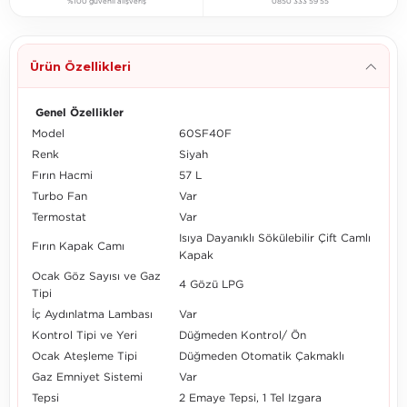
%100 güvenli alışveriş
0850 333 59 55
Ürün Özellikleri
Genel Özellikler
Model
60SF40F
Renk
Siyah
Fırın Hacmi
57 L
Turbo Fan
Var
Termostat
Var
Isıya Dayanıklı Sökülebilir Çift Camlı
Fırın Kapak Camı
Kapak
Ocak Göz Sayısı ve Gaz
4 Gözü LPG
Tipi
İç Aydınlatma Lambası
Var
Kontrol Tipi ve Yeri
Düğmeden Kontrol/ Ön
Ocak Ateşleme Tipi
Düğmeden Otomatik Çakmaklı
Gaz Emniyet Sistemi
Var
Tepsi
2 Emaye Tepsi, 1 Tel Izgara