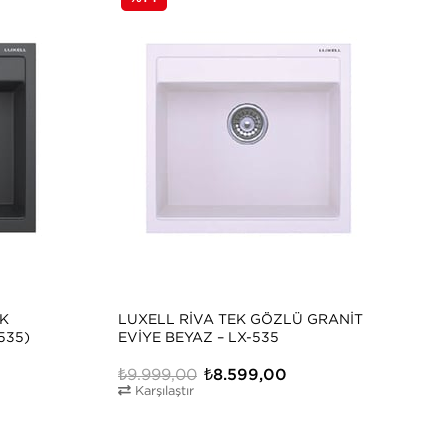
EK
LUXELL RIVA TEK GÖZLÜ GRANIT
L
535)
EVIYE BEYAZ – LX-535
E
₺9.999,00
₺8.599,00
₺
Karşılaştır