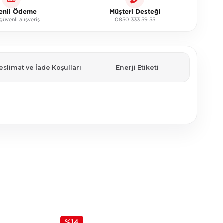
enli Ödeme
Müşteri Desteği
üvenli alışveriş
0850 333 59 55
eslimat ve İade Koşulları
Enerji Etiketi
%14