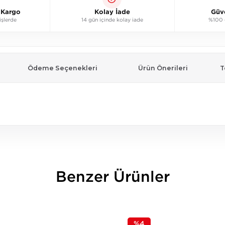
ı Kargo
Kolay İade
Güv
işlerde
14 gün içinde kolay iade
%100 g
Ödeme Seçenekleri
Ürün Önerileri
T
Benzer Ürünler
%4