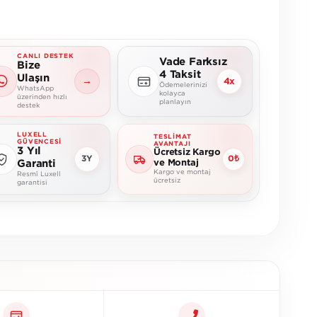
CANLI DESTEK
Vade Farksız
Bize
4 Taksit
Ulaşın
→
4x
Ödemelerinizi
WhatsApp
kolayca
üzerinden hızlı
planlayın
destek
LUXELL
TESLIMAT
GÜVENCESI
AVANTAJI
3 Yıl
Ücretsiz Kargo
3Y
0₺
Garanti
ve Montaj
Kargo ve montaj
Resmî Luxell
ücretsiz
garantisi