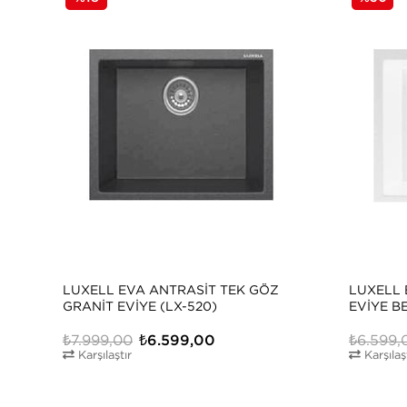
LUXELL EVA ANTRASIT TEK GÖZ
LUXELL 
GRANIT EVIYE (LX-520)
EVIYE B
₺7.999,00
₺6.599,00
₺6.599,
Karşılaştır
Karşılaş