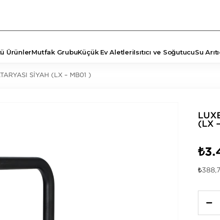
tü Ürünler
Mutfak Grubu
Küçük Ev Aletleri
Isıtıcı ve Soğutucu
Su Arıtı
ARYASI SİYAH (LX – MB01 )
TÖRLER
ŞYA
LUX
(LX 
₺3.
₺388,