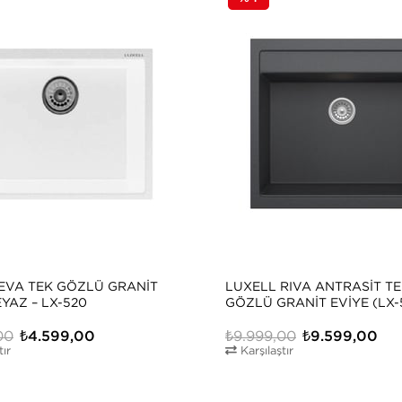
EVA TEK GÖZLÜ GRANIT
LUXELL RIVA ANTRASIT T
EYAZ – LX-520
GÖZLÜ GRANIT EVIYE (LX-
00
₺4.599,00
₺9.999,00
₺9.599,00
tır
Karşılaştır