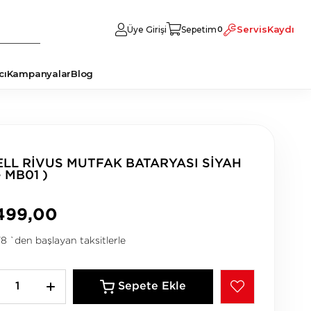
Servis
Kaydı
Üye Girişi
Sepetim
0
cı
Kampanyalar
Blog
ELL RİVUS MUTFAK BATARYASI SİYAH
– MB01 )
499,00
78
`den başlayan taksitlerle