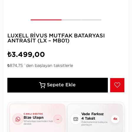
LUXELL RİVUS MUTFAK BATARYASI
ANTRASİT (LX – MB01)
₺3.499,00
₺874,75
`den başlayan taksitlerle
Vade Farksız
CANLI DESTEK
Bize Ulaşın
4 Taksit
→
4x
WhatsApp üzerinden hızlı
Ödemelerinizi kolayca
destek
planlayın