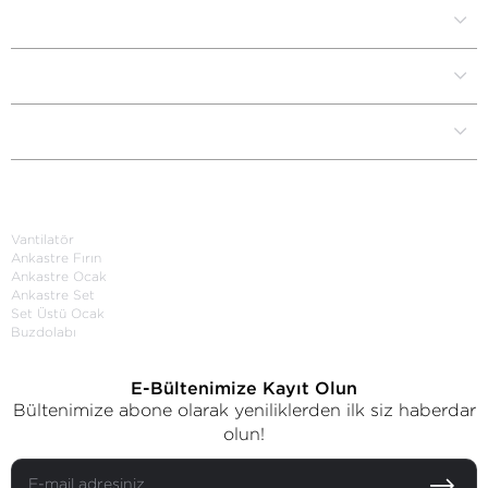
Kurumsal
Müşteri İlişkileri
Yardım Destek
Kategoriler
Vantilatör
Ankastre Fırın
Ankastre Ocak
Ankastre Set
Set Üstü Ocak
Buzdolabı
E-Bültenimize Kayıt Olun
Bültenimize abone olarak yeniliklerden ilk siz haberdar
olun!