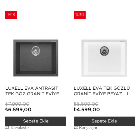
%18
%30
LUXELL EVA ANTRASIT
LUXELL EVA TEK GÖZLÜ
TEK GÖZ GRANIT EVIYE
GRANIT EVIYE BEYAZ – LX-
(LX-520)
520
₺7.999,00
₺6.599,00
₺6.599,00
₺4.599,00
Sepete Ekle
Sepete Ekle
Karşılaştır
Karşılaştır