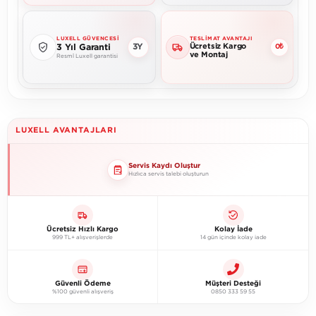
LUXELL GÜVENCESI
TESLIMAT AVANTAJI
Ücretsiz Kargo
3Y
3 Yıl Garanti
0₺
ve Montaj
Resmî Luxell garantisi
LUXELL AVANTAJLARI
Servis Kaydı Oluştur
Hızlıca servis talebi oluşturun
Ücretsiz Hızlı Kargo
Kolay İade
999 TL+ alışverişlerde
14 gün içinde kolay iade
Güvenli Ödeme
Müşteri Desteği
%100 güvenli alışveriş
0850 333 59 55