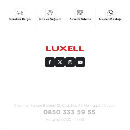
Ücretsiz Kargo
İade ve Değişim
Güvenli Ödeme
Müşteri Desteği
Bize Ulaşın
Organize Sanayi Bölgesi 12. Cad.
No: 49 Melikgazi / Kayseri
0850 333 59 55
Hafta içi 07:30 - 17:00