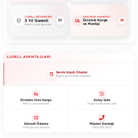
LUXELL GÜVENCESI
TESLIMAT AVANTAJI
Ücretsiz Kargo
3Y
3 Yıl Garanti
0₺
ve Montaj
Resmî Luxell garantisi
LUXELL AVANTAJLARI
Servis Kaydı Oluştur
Hızlıca servis talebi oluşturun
Ücretsiz Hızlı Kargo
Kolay İade
999 TL+ alışverişlerde
14 gün içinde kolay iade
Güvenli Ödeme
Müşteri Desteği
%100 güvenli alışveriş
0850 333 59 55