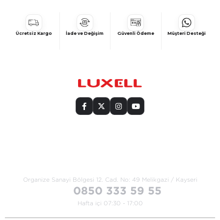
Ücretsiz Kargo
İade ve Değişim
Güvenli Ödeme
Müşteri Desteği
Bize Ulaşın
Organize Sanayi Bölgesi 12. Cad.
No: 49 Melikgazi / Kayseri
0850 333 59 55
Hafta içi 07:30 - 17:00