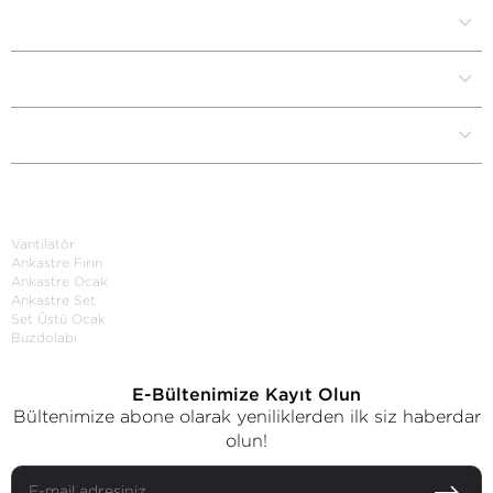
Kurumsal
Müşteri İlişkileri
Yardım Destek
Kategoriler
Vantilatör
Ankastre Fırın
Ankastre Ocak
Ankastre Set
Set Üstü Ocak
Buzdolabı
E-Bültenimize Kayıt Olun
Bültenimize abone olarak yeniliklerden ilk siz haberdar
olun!