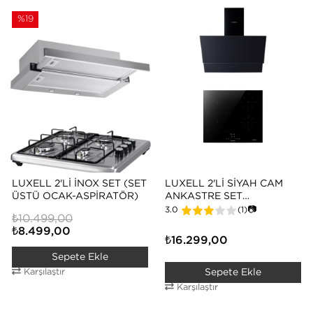
%19
LUXELL 2'Lİ İNOX SET (SET
LUXELL 2'Lİ SİYAH CAM
ÜSTÜ OCAK-ASPİRATÖR)
ANKASTRE SET
(DAVLUMBAZ-
3.0
(1)
📷
₺10.499,00
İNDÜKSİYON OCAK)
₺8.499,00
₺16.299,00
Sepete Ekle
Karşılaştır
Sepete Ekle
Karşılaştır