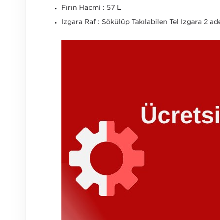
Fırın Hacmi : 57 L
Izgara Raf : Sökülüp Takılabilen Tel Izgara 2 a