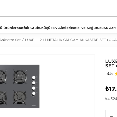
tü Ürünler
Mutfak Grubu
Küçük Ev Aletleri
Isıtıcı ve Soğutucu
Su Arıtı
 Ankastre Set
LUXELL 2 Lİ METALİK GRİ CAM ANKASTRE SET (OCA
TÖRLER
ŞYA
LUXE
SET 
3.5
₺17
₺4.324