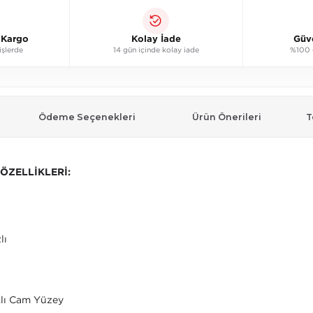
ı Kargo
Kolay İade
Güv
işlerde
14 gün içinde kolay iade
%100 g
Ödeme Seçenekleri
Ürün Önerileri
T
ÖZELLİKLERİ:
lı
klı Cam Yüzey