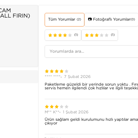
 CAM
LL FIRIN)
Tüm Yorumlar
📷 Fotoğraflı Yorumlar
(2)
(0)
(1)
(1)
**** ****
7 Şubat 2026
Paketleme güzeldi bir yerinde sorun yoktu . Fırın
servis hemen ilgilendi çok hızlılar ve ilgili teşek
M** K**
1 Şubat 2026
Ürün sağlam geldi kurulumunu hızlı yaptılar ama 
çıkıyor