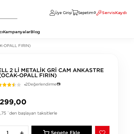
Servis
Kaydı
Üye Girişi
Sepetim
0
cı
Kampanyalar
Blog
K-OPALL FIRIN)
LL 2 Lİ METALİK GRİ CAM ANKASTRE
(OCAK-OPALL FIRIN)
2
Değerlendirme
📷
.299,00
,75
`den başlayan taksitlerle