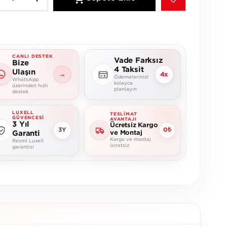
CANLI DESTEK
Vade Farksız
Bize
4 Taksit
Ulaşın
→
4x
Ödemelerinizi
WhatsApp
kolayca
üzerinden hızlı
planlayın
destek
LUXELL
TESLIMAT
GÜVENCESI
AVANTAJI
3 Yıl
Ücretsiz Kargo
3Y
0₺
Garanti
ve Montaj
Kargo ve montaj
Resmî Luxell
ücretsiz
garantisi