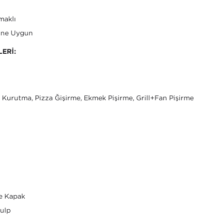
maklı
üne Uygun
ERİ:
Kurutma, Pizza Ğişirme, Ekmek Pişirme, Grill+Fan Pişirme
ve Kapak
ulp