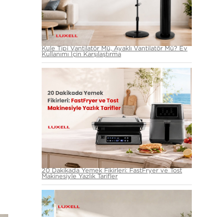
Kule Tipi Vantilatör Mü, Ayaklı Vantilatör Mü? Ev
Kullanımı İçin Karşılaştırma
20 Dakikada Yemek Fikirleri: FastFryer ve Tost
Makinesiyle Yazlık Tarifler