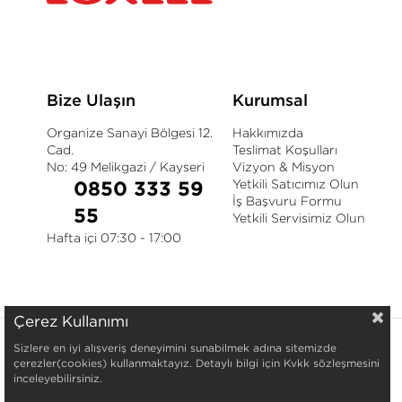
Bize Ulaşın
Kurumsal
Organize Sanayi Bölgesi 12.
Hakkımızda
Cad.
Teslimat Koşulları
No: 49 Melikgazi / Kayseri
Vizyon & Misyon
Yetkili Satıcımız Olun
0850 333 59
İş Başvuru Formu
55
Yetkili Servisimiz Olun
Hafta içi 07:30 - 17:00
Çerez Kullanımı
Sizlere en iyi alışveriş deneyimini sunabilmek adına sitemizde
çerezler(cookies) kullanmaktayız. Detaylı bilgi için Kvkk sözleşmesini
inceleyebilirsiniz.