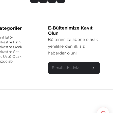
E-Bültenimize Kayıt
ategoriler
Olun
ntilatör
Bültenimize abone olarak
kastre Fırın
yeniliklerden ilk siz
nkastre Ocak
kastre Set
haberdar olun!
et Üstü Ocak
uzdolabı