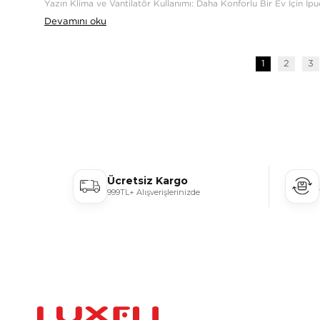
Yazın Klima ve Vantilatör Kullanımı: Daha Konforlu Bir Ev İçin İpuç
Devamını oku
1
2
3
Ücretsiz Kargo
999TL+ Alışverişlerinizde