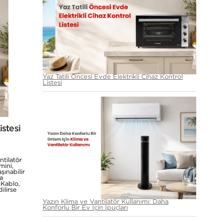
Yaz Tatili Öncesi Evde Elektrikli Cihaz Kontrol
Listesi
istesi
ntilatör
mini,
şınabilir
a
 Kablo,
ilirse
Yazın Klima ve Vantilatör Kullanımı: Daha
Konforlu Bir Ev İçin İpuçları