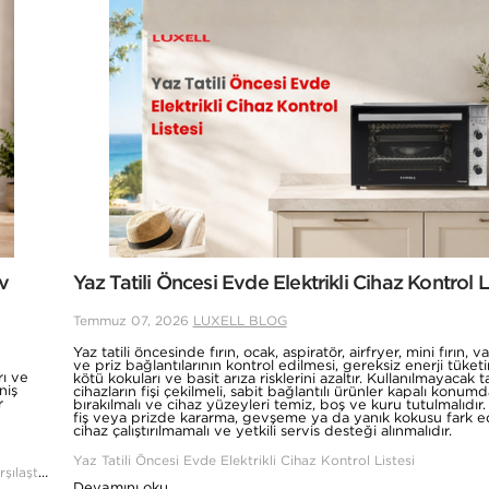
Ev
Yaz Tatili Öncesi Evde Elektrikli Cihaz Kontrol L
Temmuz 07, 2026
LUXELL BLOG
Yaz tatili öncesinde fırın, ocak, aspiratör, airfryer, mini fırın, va
ve priz bağlantılarının kontrol edilmesi, gereksiz enerji tüketi
rı ve
kötü kokuları ve basit arıza risklerini azaltır. Kullanılmayacak ta
niş
cihazların fişi çekilmeli, sabit bağlantılı ürünler kapalı konumd
r
bırakılmalı ve cihaz yüzeyleri temiz, boş ve kuru tutulmalıdır.
fiş veya prizde kararma, gevşeme ya da yanık kokusu fark ed
cihaz çalıştırılmamalı ve yetkili servis desteği alınmalıdır.
Yaz Tatili Öncesi Evde Elektrikli Cihaz Kontrol Listesi
Kule Tipi Vantilatör Mü, Ayaklı Vantilatör Mü? Ev Kullanımı İçin Karşılaştırma
Devamını oku