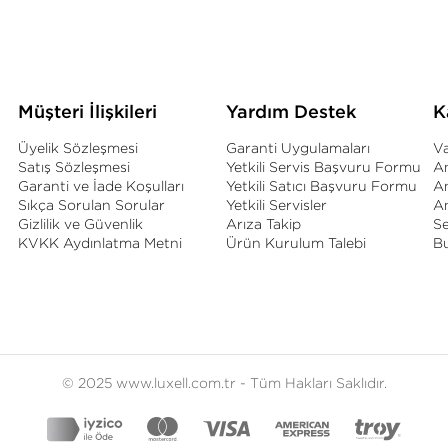
Müşteri İlişkileri
Yardım Destek
K
Üyelik Sözleşmesi
Garanti Uygulamaları
Va
Satış Sözleşmesi
Yetkili Servis Başvuru Formu
An
Garanti ve İade Koşulları
Yetkili Satıcı Başvuru Formu
A
Sıkça Sorulan Sorular
Yetkili Servisler
An
Gizlilik ve Güvenlik
Arıza Takip
S
KVKK Aydınlatma Metni
Ürün Kurulum Talebi
B
© 2025 www.luxell.com.tr - Tüm Hakları Saklıdır.