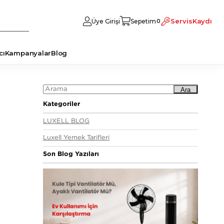
Servis
Kaydı
Üye Girişi
Sepetim
0
cı
Kampanyalar
Blog
Ara
Kategoriler
LUXELL BLOG
Luxell Yemek Tarifleri
Son Blog Yazıları