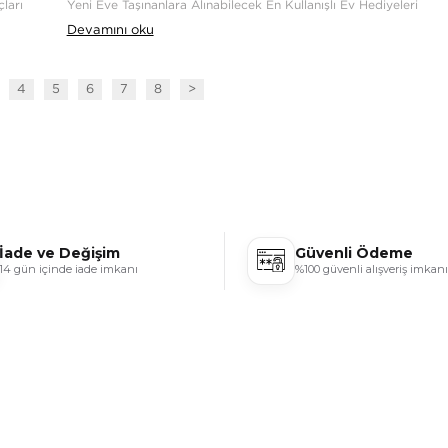
ları
Yeni Eve Taşınanlara Alınabilecek En Kullanışlı Ev Hediyeleri
Devamını oku
4
5
6
7
8
>
İade ve Değişim
Güvenli Ödeme
14 gün içinde iade imkanı
%100 güvenli alışveriş imkanı