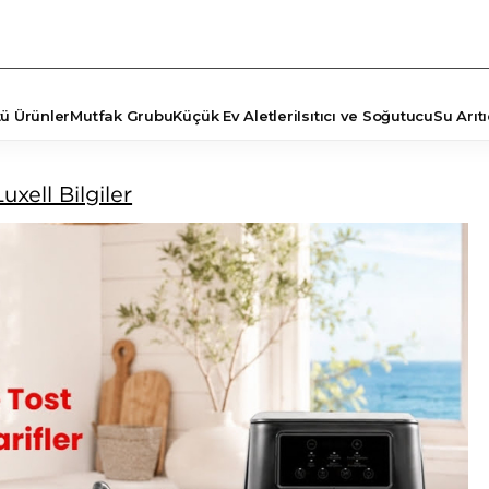
tü Ürünler
Mutfak Grubu
Küçük Ev Aletleri
Isıtıcı ve Soğutucu
Su Arıtı
TÖRLER
Luxell Bilgiler
ŞYA