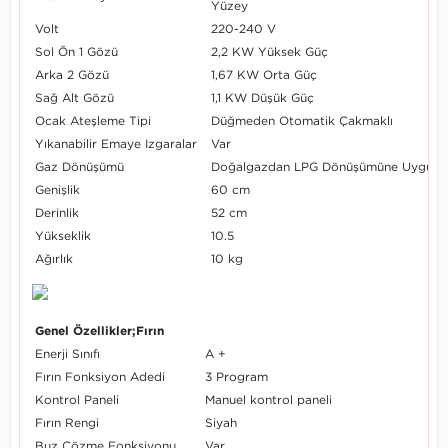
Yüzey
Volt
220-240 V
Sol Ön 1 Gözü
2,2 KW Yüksek Güç
Arka 2 Gözü
1,67 KW Orta Güç
Sağ Alt Gözü
1,1 KW Düşük Güç
Ocak Ateşleme Tipi
Düğmeden Otomatik Çakmaklı
Yıkanabilir Emaye Izgaralar
Var
Gaz Dönüşümü
Doğalgazdan LPG Dönüşümüne Uygun
Genişlik
60 cm
Derinlik
52 cm
Yükseklik
10.5
Ağırlık
10 kg
Genel Özellikler;Fırın
Enerji Sınıfı
A +
Fırın Fonksiyon Adedi
3 Program
Kontrol Paneli
Manuel kontrol paneli
Fırın Rengi
Siyah
Buz Çözme Fonksiyonu
Var