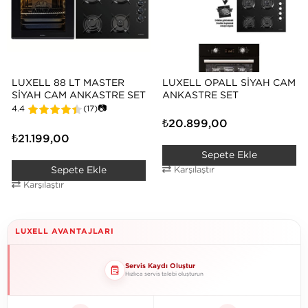
LUXELL 88 LT MASTER
LUXELL OPALL SIYAH CAM
SIYAH CAM ANKASTRE SET
ANKASTRE SET
4.4
(17)
📷
₺20.899,00
₺21.199,00
Sepete Ekle
Sepete Ekle
Karşılaştır
Karşılaştır
LUXELL AVANTAJLARI
Servis Kaydı Oluştur
Hızlıca servis talebi oluşturun