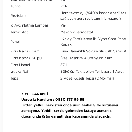
Turbo
Yok
Harr teknoloji (%40'a kadar enerji tasarr
Rezistans
sağlayan açık rezistanslı iç hazne )
İç Aydınlatma Lambası
Var
Termostat
Mekanik Termostat
Kolay Temizlenebilir Siyah Cam Panel ve
Panel
Kapak
Fırın Kapak Camı
Isıya Dayanıklı Sökülebilir Çift Camlı Kap
Fırın Kapak Kulpu
Özel Tasarım Alüminyum Kulp
Fırın Hacmi
57 L
Izgara Raf
Sökülüp Takılabilen Tel Izgara 1 Adet
Tepsi
2 Adet Köseli Tepsi (2 Normal
)
3 YIL GARANTİ
Ücretsiz Kurulum ; 0850 333 59 55
Lütfen yetkili servisten önce ürün ambalaj ve kutusunu
açmayınız. Yetkili servis gelmeden kutuyu açmanız
durumunda ürün garanti dışı kapsamında olacaktır.