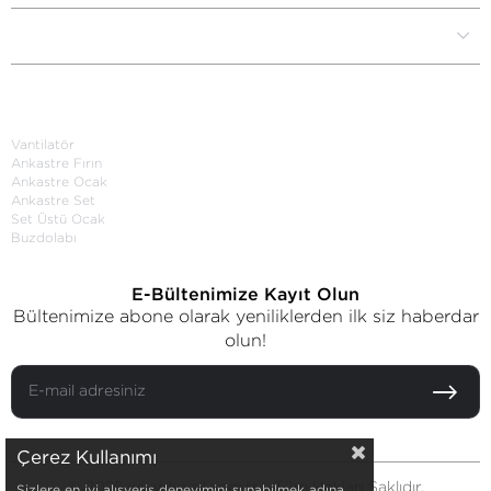
Yardım Destek
Kategoriler
Vantilatör
Ankastre Fırın
Ankastre Ocak
Ankastre Set
Set Üstü Ocak
Buzdolabı
E-Bültenimize Kayıt Olun
Bültenimize abone olarak yeniliklerden ilk siz haberdar
olun!
Çerez Kullanımı
© 2025 www.luxell.com.tr - Tüm Hakları Saklıdır.
Sizlere en iyi alışveriş deneyimini sunabilmek adına