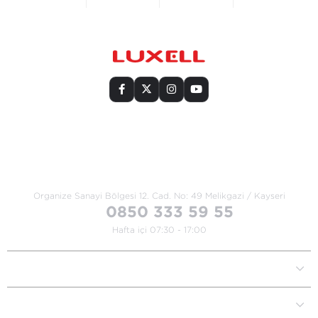
Bize Ulaşın
Organize Sanayi Bölgesi 12. Cad.
No: 49 Melikgazi / Kayseri
0850 333 59 55
Hafta içi 07:30 - 17:00
Kurumsal
Müşteri İlişkileri