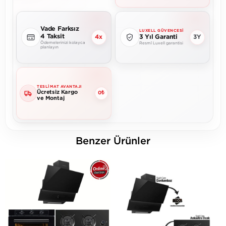
Vade Farksız
LUXELL GÜVENCESI
4 Taksit
4x
3Y
3 Yıl Garanti
Ödemelerinizi kolayca
Resmî Luxell garantisi
planlayın
TESLIMAT AVANTAJI
Ücretsiz Kargo
0₺
ve Montaj
Benzer Ürünler