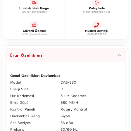
Ücretsiz Hızlı Kargo
Kolay İade
999 TL+ alışverişlerde
14 gün içinde kolay iade
Güvenli Ödeme
Müşteri Desteği
%100 güvenli alışveriş
0850 333 59 55
Ürün Özellikleri
Genel Özellikler; Davlumbaz
Model
DA6-830
Enerji Sınıfı
D
Hız Kademesi
3 Hız Kademesi
Emiş Gücü
650 M3/H
Kontrol Paneli
Rotary Kontrol
Davlumbaz Rengi
Siyah
Ses Seviyesi
56 dBa
Frekans
50/60 Hz