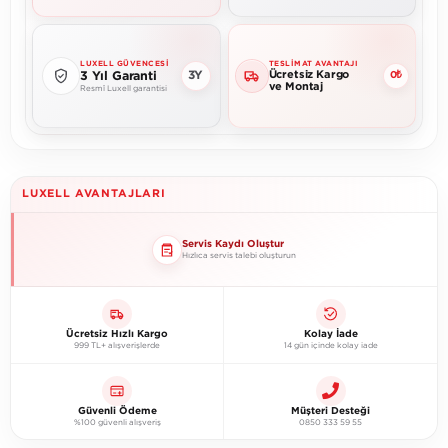
LUXELL GÜVENCESI
TESLIMAT AVANTAJI
Ücretsiz Kargo
3Y
3 Yıl Garanti
0₺
ve Montaj
Resmî Luxell garantisi
LUXELL AVANTAJLARI
Servis Kaydı Oluştur
Hızlıca servis talebi oluşturun
Ücretsiz Hızlı Kargo
Kolay İade
999 TL+ alışverişlerde
14 gün içinde kolay iade
Güvenli Ödeme
Müşteri Desteği
%100 güvenli alışveriş
0850 333 59 55