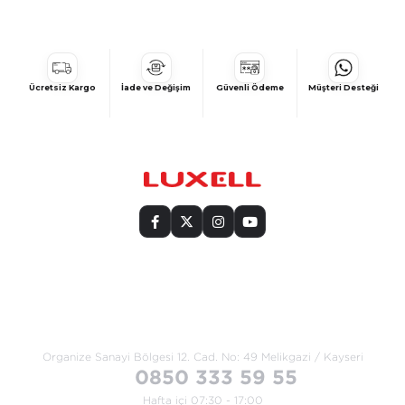
Ücretsiz Kargo
İade ve Değişim
Güvenli Ödeme
Müşteri Desteği
Bize Ulaşın
Organize Sanayi Bölgesi 12. Cad.
No: 49 Melikgazi / Kayseri
0850 333 59 55
Hafta içi 07:30 - 17:00