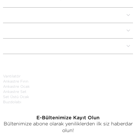
Kurumsal
Müşteri İlişkileri
Yardım Destek
Kategoriler
Vantilatör
Ankastre Fırın
Ankastre Ocak
Ankastre Set
Set Üstü Ocak
Buzdolabı
E-Bültenimize Kayıt Olun
Bültenimize abone olarak yeniliklerden ilk siz haberdar
olun!