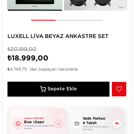
LUXELL LİVA BEYAZ ANKASTRE SET
₺20.199,00
₺18.999,00
₺4.749,75
`den başlayan taksitlerle
Vade Farksız
CANLI DESTEK
Bize Ulaşın
4 Taksit
→
4x
WhatsApp üzerinden hızlı
Ödemelerinizi kolayca
destek
planlayın