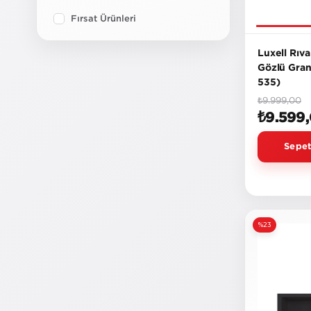
Fırsat Ürünleri
Luxell Rıva
Gözlü Grani
535)
₺9.999,00
₺9.599
Sepet
%23