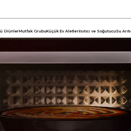
tü Ürünler
Mutfak Grubu
Küçük Ev Aletleri
Isıtıcı ve Soğutucu
Su Arıtı
TÖRLER
ŞYA