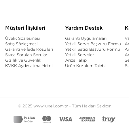
Müşteri İlişkileri
Yardım Destek
K
Üyelik Sözleşmesi
Garanti Uygulamaları
Va
Satış Sözleşmesi
Yetkili Servis Başvuru Formu
An
Garanti ve İade Koşulları
Yetkili Satıcı Başvuru Formu
A
Sıkça Sorulan Sorular
Yetkili Servisler
An
Gizlilik ve Güvenlik
Arıza Takip
S
KVKK Aydınlatma Metni
Ürün Kurulum Talebi
B
© 2025 www.luxell.com.tr - Tüm Hakları Saklıdır.