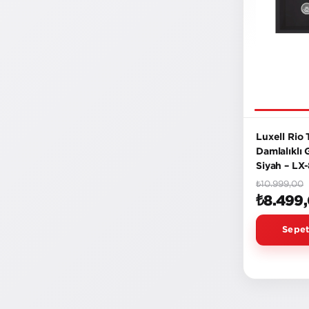
Luxell Rio
Damlalıklı 
Siyah – LX
₺10.999,00
₺8.499
Sepet