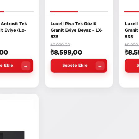
 Antrasit Tek
Luxell Riva Tek Gözlü
Luxell
t Eviye (Lx-
Granit Eviye Beyaz – LX-
Granit
535
535
₺9.999,00
₺9.999
,00
₺8.599,00
₺8.5
e Ekle
Sepete Ekle
S