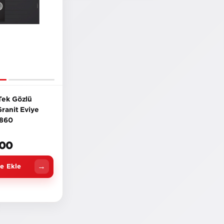
 Tek Gözlü
Granit Eviye
-860
,00
e Ekle