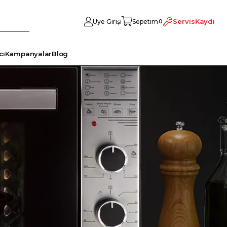
Servis
Kaydı
Üye Girişi
Sepetim
0
cı
Kampanyalar
Blog