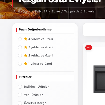
Tezgah Üstü Eviyeler
Anasayfa
ÜRÜNLER
Eviye
Tezgah Üstü Eviyeler
Puan Değerlendirme
4 yıldız ve üzeri
3 yıldız ve üzeri
%4
2 yıldız ve üzeri
1 yıldız ve üzeri
Filtreler
İndirimli Ürünler
Yeni Ürünler
Ücretsiz Kargo